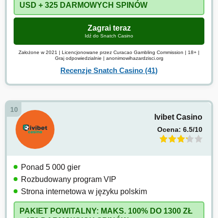
USD + 325 DARMOWYCH SPINÓW
Zagrai teraz
Idź do Snatch Casino
Założone w 2021 | Licencjonowane przez Curacao Gambling Commission | 18+ |
Graj odpowiedzialnie | anonimowihazardzisci.org
Recenzje Snatch Casino (41)
10
Ivibet Casino
Ocena:
6.5
/10
Ponad 5 000 gier
Rozbudowany program VIP
Strona internetowa w języku polskim
PAKIET POWITALNY: MAKS. 100% DO 1300 ZŁ