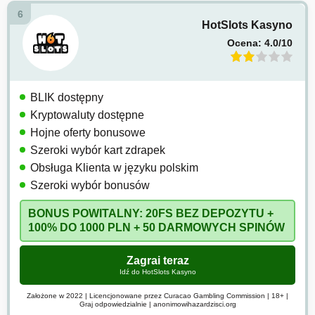
6
HotSlots Kasyno
Ocena:
4.0
/10
BLIK dostępny
Kryptowaluty dostępne
Hojne oferty bonusowe
Szeroki wybór kart zdrapek
Obsługa Klienta w języku polskim
Szeroki wybór bonusów
BONUS POWITALNY: 20FS BEZ DEPOZYTU +
100% DO 1000 PLN + 50 DARMOWYCH SPINÓW
Zagrai teraz
Idź do HotSlots Kasyno
Założone w 2022 | Licencjonowane przez Curacao Gambling Commission | 18+ |
Graj odpowiedzialnie | anonimowihazardzisci.org