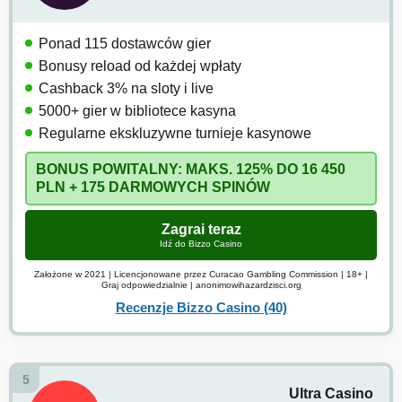
Ponad 115 dostawców gier
Bonusy reload od każdej wpłaty
Cashback 3% na sloty i live
5000+ gier w bibliotece kasyna
Regularne ekskluzywne turnieje kasynowe
BONUS POWITALNY: MAKS. 125% DO 16 450
PLN + 175 DARMOWYCH SPINÓW
Zagrai teraz
Idź do Bizzo Casino
Założone w 2021 | Licencjonowane przez Curacao Gambling Commission | 18+ |
Graj odpowiedzialnie | anonimowihazardzisci.org
Recenzje Bizzo Casino (40)
5
Ultra Casino