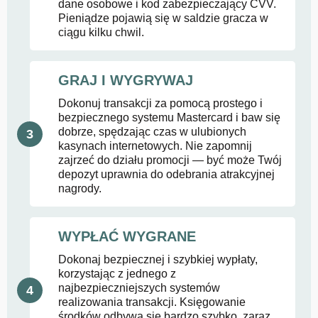
dane osobowe i kod zabezpieczający CVV.
Pieniądze pojawią się w saldzie gracza w
ciągu kilku chwil.
GRAJ I WYGRYWAJ
Dokonuj transakcji za pomocą prostego i
bezpiecznego systemu Mastercard i baw się
dobrze, spędzając czas w ulubionych
kasynach internetowych. Nie zapomnij
zajrzeć do działu promocji — być może Twój
depozyt uprawnia do odebrania atrakcyjnej
nagrody.
WYPŁAĆ WYGRANE
Dokonaj bezpiecznej i szybkiej wypłaty,
korzystając z jednego z
najbezpieczniejszych systemów
realizowania transakcji. Księgowanie
środków odbywa się bardzo szybko, zaraz