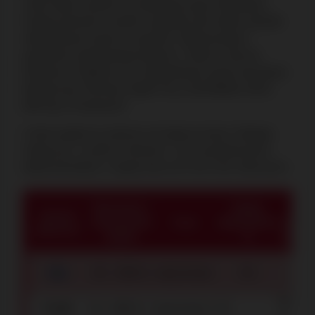
może także zależeć od wybranej opcji transakcji).
Każdy powinien znaleźć wygodny dla siebie sposób
doładowania konta w serwisie. Wykorzystano
popularne kryptowaluty (Bitcoin, Tether, Litecoin,
Ethereum, Ripple) oraz standardowe opcje transakcji:
Mastercard, Revolut, Apple Pay, eZeeWallet, BLIK,
MiFinity, Przelewy24.
Limity wypłat są zależne od statusu konta. Dlatego
mogą się z czasem zmieniać. Czas przetwarzania
takiej transakcji z reguły trwa od 3 do 6 dni roboczych.
Minimalna i
Opłaty
Wypł
System
maksymalna
Czas
depozytowe
minima
płatności
wpłata
%
maksy
Blik
80 – 2000 zł
natychmiast
0%
–
60 – 20
FunID
50 – 8000 zł
natychmiast
0%