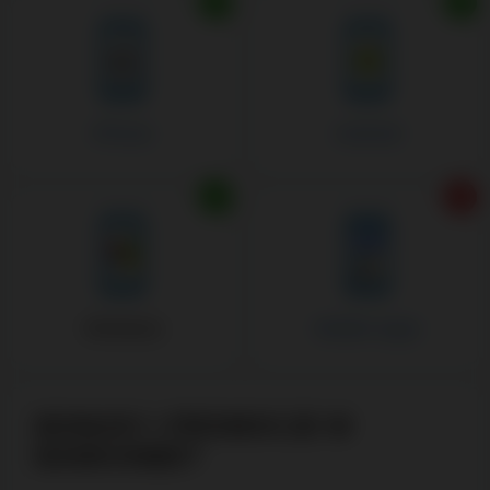
iPhone
Android
Windows
Mobile Apps
BONUSY I PROMOCJE W
BANKONBET