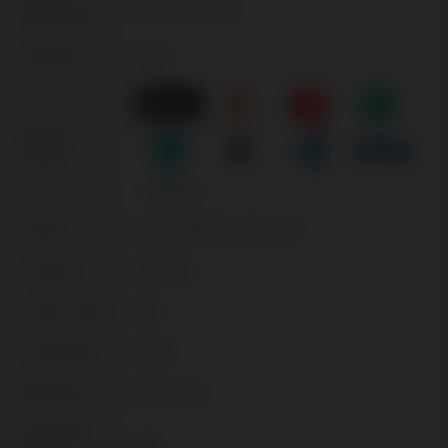
bankonbet.com
internetowa
Premiera
2022
Metody
wpłaty
+ 2 Więcej
Email
support@bankonbet.com
Licencja
Curacao
Czat na żywo
Tak
Liczba gier
3000+
Właściciel
Rabidi N.V.
Certyfikat
Tak