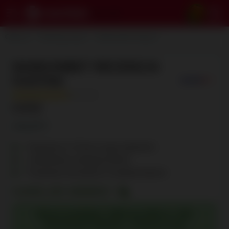
2
Główna
Ranking kasyn
Bankonbet Kasyno
BANKONBET RECENZJA
KASYNA
6.5/10
ZALETY
Popularne w Polsce opcje płatności
Całodobowa obsługa klienta
Przyjmuje transakcje w kryptowalutach
KLIKNIJ, ABY ODEBRAĆ
Bonus powitalny: 100% do 2250 zł + 200
Darmowych Spinów + 1 Bonus Crab