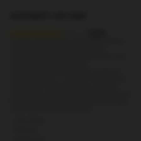
AUTOMATY DO GIER
7.5/10
Ta sekcja w głównej mierze odpowiada za wielkość
biblioteki gier tego kasyna. Postarano się o
zorganizowanie bazy z kilkoma tysiącami gier. Gracz
może przebierać wśród wszystkich
najpopularniejszych form tej zabawy. Znalazło się
miejsce dla klasyków – owocówek i hot spotów oraz
standardowych slotów tematycznych czy takich o
rozbudowanej, nowoczesnej formie jak Megaways lub
Bonus Buy. Wśród najpopularniejszych gier znajdują
się doskonale znane w branży tytuły:
Book of Dead,
Wolf Gold,
Majestic King,