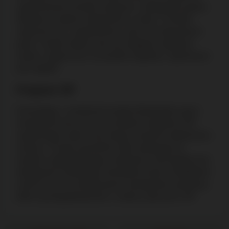
organizowane turnieje związane z dostępnymi grami.
Wystarczy wybrać wydarzenie w sekcji „Turnieje”
zapoznać się z regulaminem i grać we wskazanych
grach. Osoby, którym uda się osiągnąć najlepsze
wyniki, mogą liczyć na wysokie nagrody z ogromnych
puli nagród.
Program VIP
Korzystając z możliwości portalu Bankonbet, gracz
nieustannie pnie się po szczeblach programu VIP,
zapewniając sobie coraz lepsze warunki użytkowania
serwisu. To pięć poziomów, które wpływają na:
wartość cotygodniowego cashbacku, limit wypłat oraz
dostępność osobistego menadżera konta. Dodatkowo
można liczyć na ekskluzywne nieregularne promocje,
które są przygotowywane z myślą o graczach VIP.