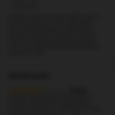
Ramses Book.
Dostępne są również jackpoty i wszelkie nowości,
jakie tylko pojawią się na rynku. Kiedy wybrany
twórca opublikuje jakąś grę, ta natychmiast jest
dodawana do biblioteki. Dzięki temu możliwości
zabawy przy automatach zapewniają Bankonbet
casino opinie przedstawiające głównie pozytywne
argumenty o portalu.
RZETELNOŚĆ
5.8/10
Portal jest obsługiwany przez firmę Rabidi N.V. –
firmę, która działa zgodnie z oficjalną licencją
hazardową. Dokument o numerze 8048/JAZ został