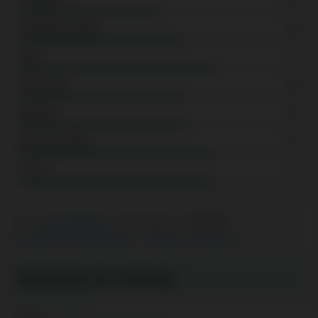
Oprogramowanie
6.6
Sloty
7.5
Oferta gier
6.5
Płatności
6.4
Wersja mobilna
7.6
Pomoc
7.2
Autor:
Jacek Michałski
Zaktualizowano:
07.08.2026
Jak oceniamy kasyna online?
Informacje o reklamach
INFORMACJE OGÓLNE
Strona