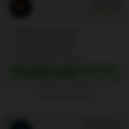
Ocena:
7.9
/10
Certyfikowany przez rząd Curacao
Ponad 10 000 gier hazardowych
Wielopoziomowy program VIP
Wypłaty w ciągu kilku godzin
Turniejowe rozgrywki z nagrodami.
BONUS POWITALNY: MAKS. 100% DO 2 700 ZŁ
+ 275 DARMOWYCH SPINÓW
Założone w 2023 | Licencjonowane przez Curacao Gambling Commission | 18+ |
Graj odpowiedzialnie | anonimowihazardzisci.org
Recenzje Hugo Casino (12)
22
BetAlice Kasyno