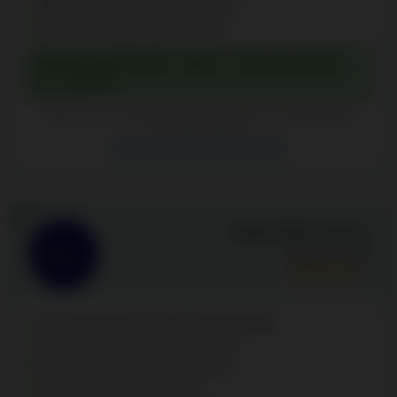
Obsługa płatności BLIK od 50 zł
5 poziomów VIP z nagrodami
BONUS POWITALNY: MAKS. 100% DO 45 000
ZŁ + 500 DS
Założone w 2026 | Zarejestrowane w Kostaryce | 18+ | Graj odpowiedzialnie |
anonimowihazardzisci.org
Recenzje Sankra Kasyno (6)
31
SapphireBet Kasyno
Ocena:
7.7
/10
Gry hazardowe od 130+ deweloperów
Aplikacja mobilna Android i iOS
Dostępne wpłaty BLIK od 50 zł
Cashback 11% co tydzień