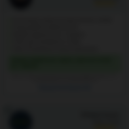
Renomowany właściciel marki (Uniarise Limited)
Zwroty gotówki cashback do 8%
Wypłaty wygranych już w 3 godziny
5 000+ gier hazardowych w lobby
Około 50 dostawców maszyn kasynowych
PAKIET POWITALNY: MAKS. 200% DO 10 000
ZŁ + 500 DS
Założone w 2024 | Licencjonowane przez Curacao Gambling Commission | 18+ |
Graj odpowiedzialnie | anonimowihazardzisci.org
Recenzje Vox Kasyno (14)
19
Slotsgem Kasyno
Ocena:
8.1
/10