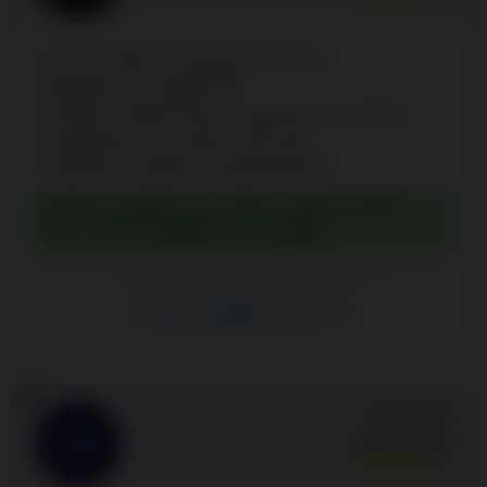
Ponad 15000 licencjonowanych gier
Błyskawiczne wpłaty Blik
Program lojalnościowy z nagrodą na 2175030 zł
Osiągnięcia oraz sklep z bonusami
Depozyty i wypłaty w kryptowalutach
BONUS POWITALNY: MAKS. 100% DO 6600
PLN + 800 DARMOWYCH SPINÓW
Założone w 2024 | Licencjonowane przez Curacao Gambling Commission | 18+ |
Graj odpowiedzialnie | anonimowihazardzisci.org
Recenzje Spinline Kasyno (3)
25
AlfCasino
Ocena:
7.7
/10