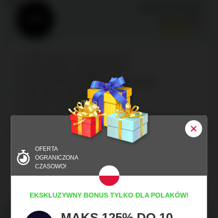
WestAce Kasyno
Ocena:
8.5
/10
12 500+ gier od 120 dostawców
Niskie wpłaty i wypłaty fiat 22 zł
Wypłaty poniżej godziny dla 15+ krypto
Niski obrót cashbackiem 1x
Dostępna opcja płatności BLIK
PAKIET POWITALNY: MAKS. 150% DO 67 500
ZŁ + 400 DS
OFERTA
Założone w 2026 | Zarejestrowane w Kostaryce | 18+ | Graj odpowiedzialnie |
OGRANICZONA
anonimowihazardzisci.org
CZASOWO!
Recenzje WestAce Kasyno (7)
EKSKLUZYWNY BONUS TYLKO DLA POLAKÓW!
16
MAKS.125% DO 10
Rokubet Kasyno