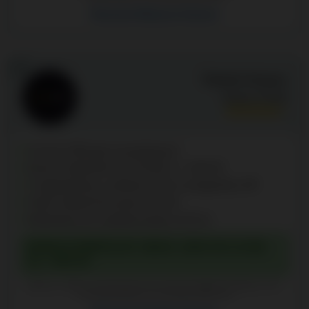
Recenzje Bitguruz Kasyno
9
Twindor Kasyno
Ocena:
9.1
/10
Ponad 7000 gier hazardowych
Bonus Highroller do 20 000 zł + 100 DS
Cotygodniowy cashback 10% w programie VIP
Niski zakład bonusowy 25-35x
Błyskawiczne wypłaty krypto od 40 zł
BONUS POWITALNY: MAKS. 200% DO 15 000
ZŁ + 500 DS
Założone w 2026 | Licencjonowane przez Curacao Gambling Commission | 18+ |
Graj odpowiedzialnie | anonimowihazardzisci.org