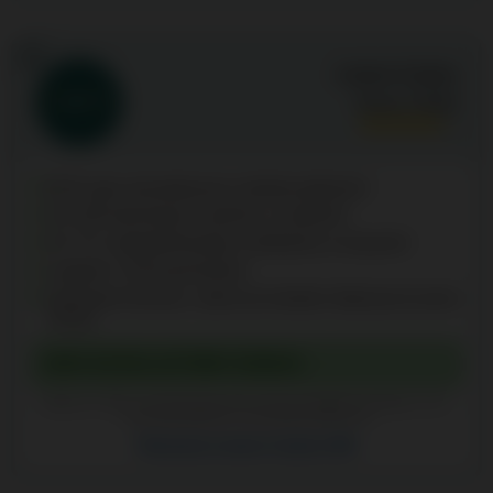
12
Lemon Casino
Ocena:
8.8
/10
BLIK jako akceptowana metoda płatności
Do 100 darmowych spinów co tydzień!
Do 7% cotygodniowego cashbacku w kasynie!
Legalne i licencjonowane
Darmowe bonusy i spiny po każdym depozycie przez
30 dni
400% EKSKLUZYWNY BONUS
Założone w 2021 | Licencjonowane przez Curacao Gambling Commission | 18+ |
Graj odpowiedzialnie | anonimowihazardzisci.org
Recenzje Lemon Casino (55)