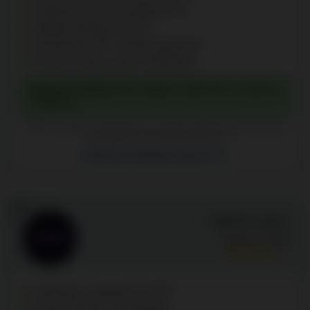
Codzienny Crab za wpłatę 45 zł
Szybkie wypłaty od 40 zł
5 poziomów VIP z ekstra bonusami
Ponad 11 tysięcy gier w bibliotece
BONUS POWITALNY: MAKS. 100% DO 11 250 ZŁ
+ 300 DS
Założone w 2026 | Licencjonowane przez Anjouan Gaming Authority | 18+ | Graj
odpowiedzialnie | anonimowihazardzisci.org
Recenzje Golisimo Kasyno (7)
29
Opabet Casino
Ocena:
7.7
/10
Codzienny cashback do 20%
Ponad 700 gier z krupierami