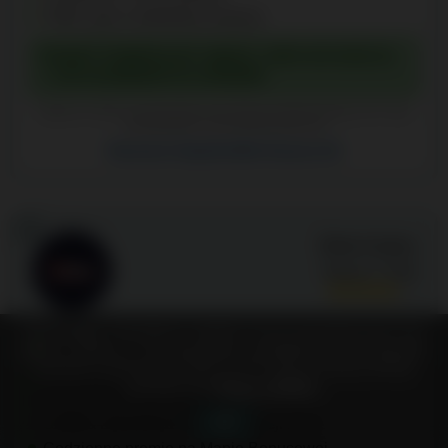
7000+ gier w bibliotece kasyna
PAKIET POWITALNY: MAKS. 100% DO 6330 ZŁ
+ 150 DARMOWYCH SPINÓW
Założone w 2018 | Licencjonowane przez Anjouan Gaming Authority | 18+ | Graj
odpowiedzialnie | anonimowihazardzisci.org
Recenzje SapphireBet Kasyno (6)
32
Slota Casino
Ocena:
7.7
/10
Korzystając z tej witryny, zgadasz się na używanie przez nas
Minimalny depozyt już od 10 zł
plików cookies w celu optymalizacji działania strony i poprawy
komfortu użytkowania. Więcej informacji na naszej stronię
100 poziomów VIP z nagrodami
poświęconej
plikom cookies.
Gry od 130+ deweloperów
OK
Szybka rejestracja bez weryfikacji KYC