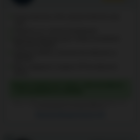
Prosta rejestracja, która zajmuje dosłownie parę
chwil
Płatności w zł + ponad 10 kryptowalut
Możliwość filtrowania gier w lobby na podstawie
kilkunastu kategorii
Aplikacja mobilna z bonusem bez depozytu za
pobranie
Misje, osiągnięcia i program VIP dla aktywnych
graczy
BONUS POWITALNY: MAKS. 120% DO 6000 ZŁ
+ 225 DARMOWYCH SPINÓW
Założone w 2025 | Licencjonowane przez Curacao Gambling Commission | 18+ |
Graj odpowiedzialnie | anonimowihazardzisci.org
Recenzje Slotsgem Kasyno (14)
20