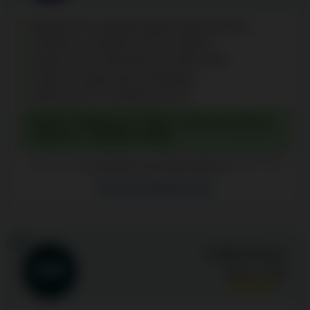
Błyskawiczne wypłaty krypto poniżej godziny
Codzienny cashback 15% do 1800 zł
Krypto bonus reload 60% do 1000 USDT
Ponad 12 tysięcy gier w bibliotece
Wpłaty od 45 zł, wypłaty od 40 zł
PAKIET POWITALNY: MAKS. 100% DO 2250 ZŁ
+ 200 DS + 1 BONUS CRAB
Założone w 2018 | Licencjonowane przez Anjouan Gaming Authority | 18+ | Graj
odpowiedzialnie | anonimowihazardzisci.org
Recenzje AlfCasino (26)
26
Coldbet Kasyno
Ocena:
7.7
/10