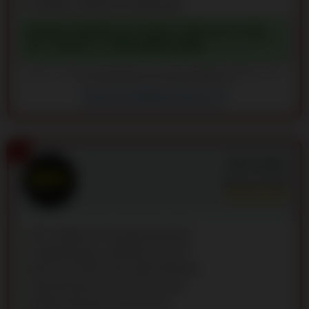
Turnieje z pulami do 2000000 €
BONUS POWITALNY: MAKS. 200% DO 12 500
ZŁ + 150 DS + 1 GRA BONUSOWA
Założone w 2026 | Licencjonowane przez Curacao Gambling Commission | 18+ |
Graj odpowiedzialnie | anonimowihazardzisci.org
Recenzje SlotRave Kasyno (7)
3
Yep Casino
Ocena:
9.7
/10
50+ dostawców oprogramowania
Cotygodniowy cashback do 12%
Bonus 20 000 zł dla High Rollerów
Renomowana licencja Curacao
Wpłata depozytu już od 25 zł