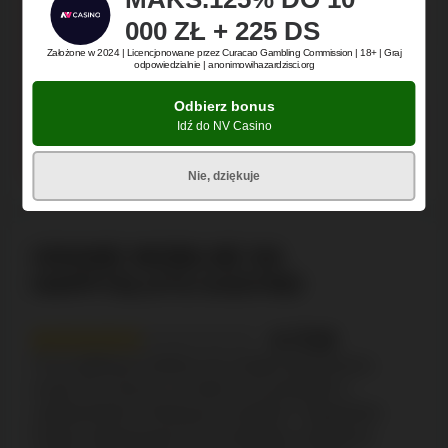
100 – 12 500
MasterCard
natychmiast
0%
–
000 ZŁ + 225 DS
zł
Założone w 2024 | Licencjonowane przez Curacao Gambling Commission | 18+ | Graj
100 – 12 500
odpowiedzialnie | anonimowihazardzisci.org
Revolut
natychmiast
0%
–
zł
Odbierz bonus
100 – 12 500
Visa
natychmiast
0%
–
Idź do NV Casino
zł
Sepa
–
–
–
250 zł 
Nie, dziękuje
GRANIE MOBILNE NA
HAPPYSLOTS KASYNO
4.7/10
To że aplikacja mobilna nie została opracowana,
wcale nie oznacza, że twórcy nie pomyśleli o
użytkownikach mniejszych urządzeń. HappySlots
Kasyno dopasowuje się do każdego urządzenia,