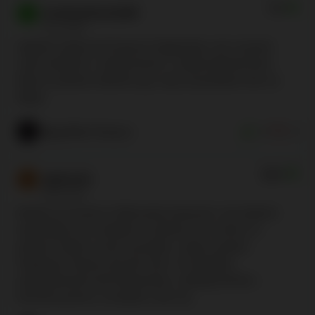
7.0
zosiasamosia99
18.11.2025
Ogólnie spoko jest kasyno Happyslots, ale czasami
mam trudności z połączeniem i szybki płatnościami.
Mam tu jednak ulubione gry, więc przymykam oko na
błędy.
HappySlots Kasyno
0
0
10.0
zglossie
06.02.2025
Miałem już konta w kilkunastu kasynach, ale dopiero
tutaj faktycznie zostałem na dłużej, bo w końcu w
jednym miejscu mam wszystko, czego szukam.
Najlepsze kasyno jak dla mnie. Szczególne
podziękowania dla Aleksandry z obsługi klienta –
fachowa pomoc w każdym calu! ;)))