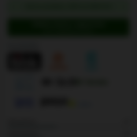
Bonus powitalny: 200% do 5000 PLN
Odbierz bonus i zagraj teraz
Idź do HappySlots Kasyno
PŁATNOŚCI
+ 8 Więcej
Wiarygodność
4.5
Funkcjonalność
3.6