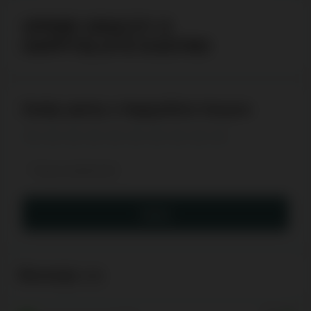
OPINIE GRACZY O
HAPPYSLOTS KASYNO
Dodaj opinię o HappySlots Kasyno
Wyślij
Recenzje
(40)