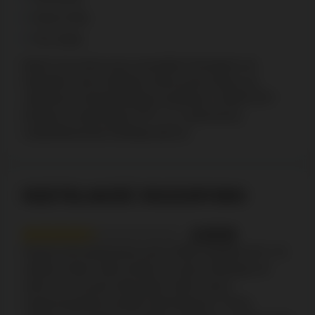
Extra Chilli,
Fire Joker.
Bawić się można przy wszystkich formatach od
klasyków, przez bardziej nowoczesne formy, po
całkowicie niestandardowe produkcje. Średni RTP
dla gier to imponujące 97%, co z pewnością
usatysfakcjonuje każdego gracza.
RZETELNOŚĆ ROZGRYWKI
4.5/10
Kasyno jest operowane przez DMG Solutions B.V. To
solidna marka, która działa na rynku iGamingu od
wielu lat i ma pod sobą także wiele innych
rozpoznawalnych portali internetowych. Firma