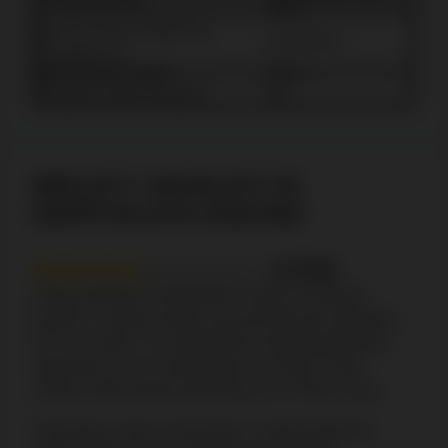
🍭 Yeet & Sweet
000 €
🍁 Wrześniowe Weekendy
do 50 000 €
Energetyczne
💲 Minimalna wpłata
100 zł
❗️ Warunki obrotu bonusem
30x
WPŁATY I WYPŁATY W
HAPPYSLOTS KASYNO
4.7/10
Sekcja płatności HappySlots Kasyno to kolejna
kwestia, za którą należą się pochwały dla operatora.
Od razu widać, że zastosowano tutaj dopasowanie
regionalne, bo po zalogowaniu na konto, Polak
zobaczy kilka bardzo popularnych w Polsce opcji.
Transakcje można realizować z wykorzystaniem