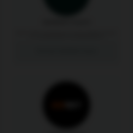
SpinBetter Kasyno
Założone w 2019 | Licencjonowane przez Curacao Gambling Commission |
18+ | Graj odpowiedzialnie | anonimowihazardzisci.org
Recenzje SpinBetter Kasyno