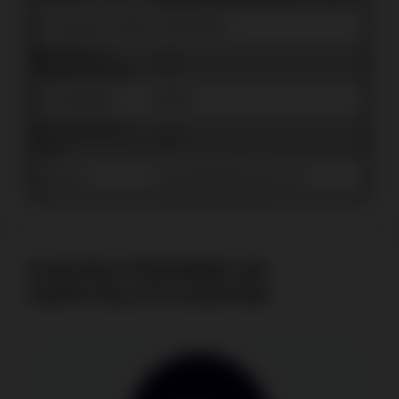
💸 Szybkość wypłat
natychmiast
🎰 Dostawcy
44+
oprogramowania
🎲 Liczba gier
8000+
🆘 Transmisje na
24/7
żywo
📧 Email
support@happyslots.com
KASYNA PODOBNE DO
HAPPYSLOTS KASYNO