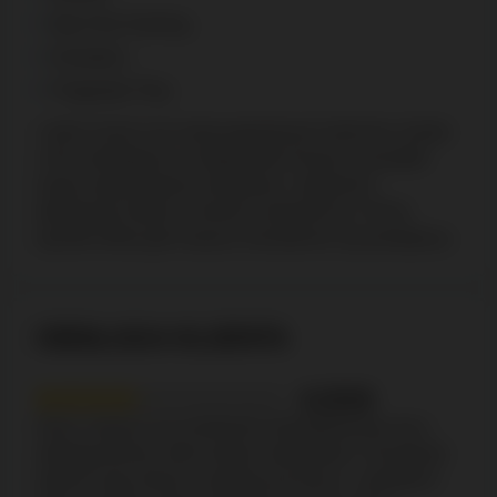
Big Time Gaming,
Evolution,
Pragmatic Play
i wielu innych nie mniej popularnych twórców. Każda
z firm udostępnia w HappySlots Kasyno wszystkie
swoje najważniejsze produkcje i regularnie
aktualizuje ofertę o nowości wydawnicze. W ten
sposób oferta gier kasyna nieustannie się powiększa.
OBSŁUGA KLIENTA
4.3/10
Gracz zawsze ma możliwość skontaktowania się z
obsługą klienta, która działa całodobowo. W prawym
dolnym rogu ekranu znajdują się ikona z „dymkiem”,