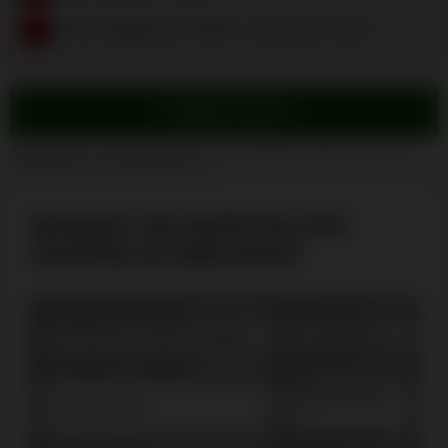
–
Brak dodatkowych filtrów wyszukiwania gier
UTWÓRZ KONTO
Założone w 2023 | Licencjonowane przez Curacao Gambling Commission | 18+ | Graj
odpowiedzialnie | anonimowihazardzisci.org
BONUSY OD HAPPYSLOTS
KASYNO W 2026 ROKU
💎 HappySlots Kasyno
Zdobądź bonus
💰 Ekskluzywna oferta powitalna
200% do 5000 PLN
10% Cashback do
💸 Codzienny cashback
2000 €
Pula nagród 2 000
🎈 Drops & Wins
000 €
Pula nagród 1 000