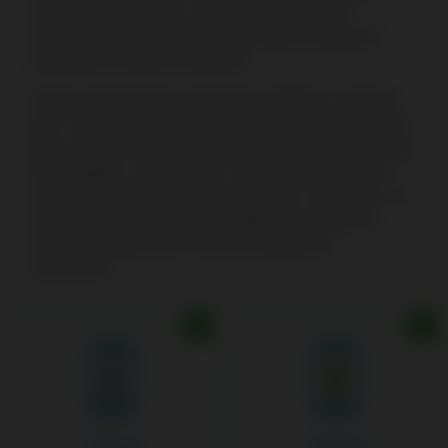
wykrywając najpierw, z jakim ekranem ma do
czynienia. W ten sposób portal zawsze zapewnia
optymalne wrażenia rozgrywki.
Kasyno dopasowuje ustawienie interfejsu, ułożenie
gier i wszystkich kluczowych elementów. Dzięki temu
gracz zawsze otrzymuje optymalne rozwiązanie, które
bez względu, czy to telefon, czy tablet, zapewni mu
możliwie najwygodniejszą rozgrywkę. To sprawia, że
kasyno w wersji mobilnej w ogóle nie odstaje od
wersji komputerowej w kwestii dostępnych
możliwości.
iPhone
Android