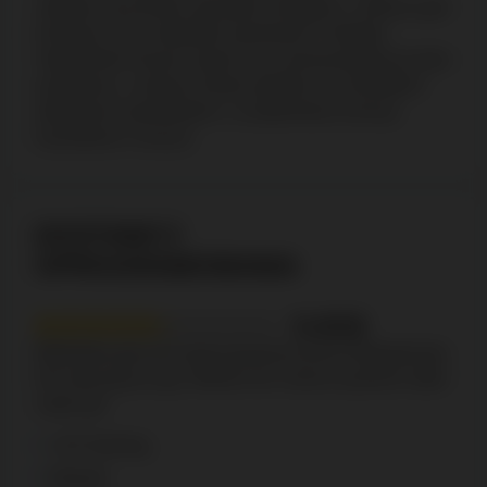
zajmuje się przede wszystkim usługami z zakresu gier
losowych oraz zakładów sportowych. Dlatego
HappySlots Kasyno opinie są w przeważającej liczbie
pozytywne, a kasyno działa zgodnie ze wszystkimi
aktualnymi standardami, co potwierdza licencja
hazardowa Curacao.
DOSTAWCY
OPROGRAMOWANIA
5.4/10
Biblioteka gier jest opracowywana przez kilkadziesiąt
firm tworzących gry. Wśród nich można wyróżnić takie
marki jak:
1X2 Gaming,
Betsoft,