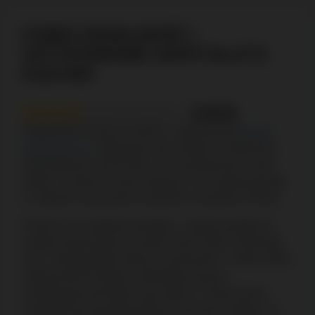
FUNKCJONALNOŚĆ I
UŻYTKOWANIE HAPPYSLOTS
KASYNO
3.6/10
HappySlots Kasyno to jeden z najnowszych
kasyn
internetowych
, oferujących gry losowe w Internecie.
Wystartował w 2023 roku i już od pierwszych chwil
widać, że twórcy chcieli stworzyć coś innowacyjnego,
co objawia się przede wszystkim w projekcie strony.
Portal nie ma ogólnej tematyki, a oprawa graficzna
została opracowana na bazie trzech barw. Dominuje
biel, a drugorzędne kolory to pomarańcz i zieleń, które
nadają stronie bardzo ciekawego wyrazu.
Innowacyjny jest także sam layout. Z lewej strony
znajdują się wszystkie główne przyciski i działy, a w