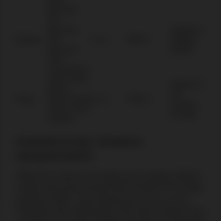
Baccarat
Pro,
Baccarat
Habanero,
Bakarat
VIP,
0,1 zł
5000 zł
Platipus,
Baccarat
Betsoft
Zero
Commission
Joker Poker,
Habanero,
Bonus
KA
Poker
Deuces Wild
0,1 zł
1000 zł
Gaming,
Poker, Texas
Evoplay
Hold’em
Automaty do gry i dostawcy
oprogramowania
Oferta Vox Casino koncentruje się na slotach, których
znaleźć tutaj można ponad 4500. Średnie RTP slotów
przekracza 96%, a gry dostarczane są m.in. przez
Pragmatic Play, Spinomenal, Red Tiger, Penguin King