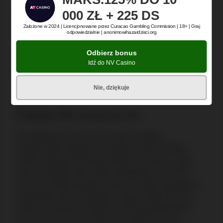
niepowtarzalny bonus Vox Casino z kodem
000 ZŁ + 225 DS
promocyjnym TOPKASYNOS! Podaj kod bonusowy,
Założone w 2024 | Licencjonowane przez Curacao Gambling Commission | 18+ | Graj
odpowiedzialnie | anonimowihazardzisci.org
aby otrzymać aż 250 darmowych spinów na grę Hot
Triple Sevens. Każdy spin będzie miał wartość 0,5
Odbierz bonus
PLN. Wymagany obrót wynosi 30x. Bonus
Idź do NV Casino
przyznawany po wpłacie za minimum 70 PLN. Nie
jest to element pakietu powitalnego, lecz oddzielna
Nie, dziękuje
promocja!
Program VIP w kasynie Vox
Przygotowany przez Vox Casino program
lojalnościowy obejmuje 5 etapów. Każdy kolejny
poziom oferuje bardziej atrakcyjne korzyści, w tym
bonus cashback bez obrotu osiągający nawet 8%,
bonus za każdy depozyt do 80%, a także nagrody za
osiągnięcie poszczególnych rang w formie bonusu
reload i darmowych spinów. Punkty lojalnościowe
przyznawane są za każde 10 zł wydane na gry