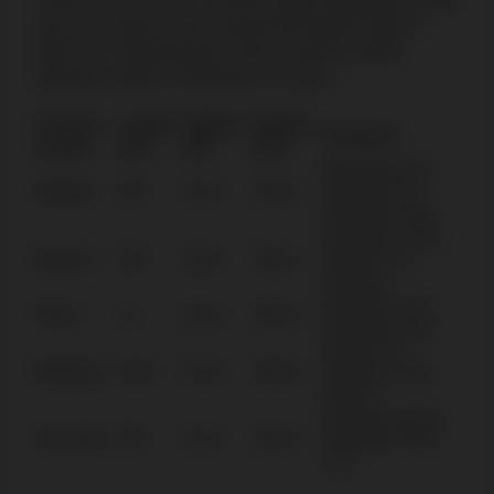
opcji. Do wyboru masz ponad 280 stołów do gry w
trybie live, obejmujących różne warianty ruletki,
bakarata, pokera i blackjacka na żywo.
Gra Live
Liczba
Stawka
Stawka
Dostawcy
Casino
gier
min.
max.
Absolutely Live
Ruletka
50+
0,1 zł
100 zł
Gaming, Vivo
Gaming, Ezugi
Evolution, Lucky
Bakarat
40+
0,1 zł
100 zł
Streak, Vivo
Gaming
Evolution, Vivo
Poker
5+
0,1 zł
100 zł
Gaming, Ezugi
Ezugi, Vivo
Blackjack
130+
0,1 zł
100 zł
Gaming, Lucky
Streak
Evolution, Ezugi,
Gry-show
10+
0,1 zł
100 zł
Pragmatic Play
Live