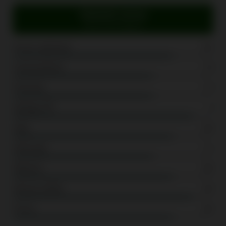
Odwiedź stronę
Idź do Vox Kasyno
Proces rejestracji
8.1
Funkcjonalność
7.9
Promocje
7.4
Obsługa VIP
9
Sloty
8.3
Oferta gier
7.1
Płatności
8.5
Wersja mobilna
9.3
Pomoc
8.2