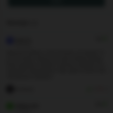
Wyślij
Recenzje
(14)
2.0
Evee N.
05.06.2026
Wpłacanie środków w VOX jest proste, ale wypłaty? To
już inna historia. Ograniczone opcje i kiepska obsługa.
Kiedy zapytałem o problem z bonusem, spotkałem się z
aroganckimi odpowiedziami. Moje ogólne wrażenie było
zdecydowanie negatywne.
Vox Kasyno
0
0
9.0
Malgorzata
07.05.2026