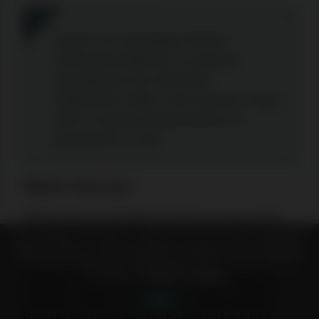
Kasyno Vox akceptuje również
anonimowe płatności za pomocą
Paysafecard oraz kilkunastu
kryptowalut, dzięki czemu gracze mogą
liczyć na pełne poszanowanie ich
prywatności w sieci.
Wpłata depozytu
Wspomniana już dostępność BLIKa to spora zaleta
Vox Casino. Operator kasyna pozwala jednak na
Korzystając z tej witryny, zgadasz się na używanie przez nas
plików cookies w celu optymalizacji działania strony i poprawy
realizację płatności również za pomocą innych
komfortu użytkowania. Więcej informacji na naszej stronię
bezpiecznych i błyskawicznych opcji. Mowa tutaj o e-
poświęconej
plikom cookies.
portfelach Neteller i Skrill, kryptowalutach (Bitcoin,
OK
Ethereum, Tether, Litecoin i inne), kartach prepaid
Paysafecard czy tradycyjnych kartach płatniczych