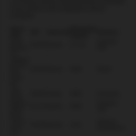
czy Hacksaw Gaming. Wśród popularnych automatów
do gry wymienić warto następujące maszyny
hazardowe:
Nazwa
Maksymalna
RTP
Zmienność
Dostawca
slotu
wygrana
Sweet
Pragmatic
96,49%
Wysoka
21 175x
Bonanza
Play
The
Slotfather:
Book Of
96,60%
Wysoka
5000x
Betsoft
Wins -
Hold &
Win
Joker
96,00%
Średnia
4000x
Endorphina
Stoker
Big Bass
Pragmatic
96,71%
Wysoka
5000x
Splash
Play
Royal
Fruits 5:
NetGame
95,80%
Wysoka
1307x
Hold 'n'
Entertainment
Link