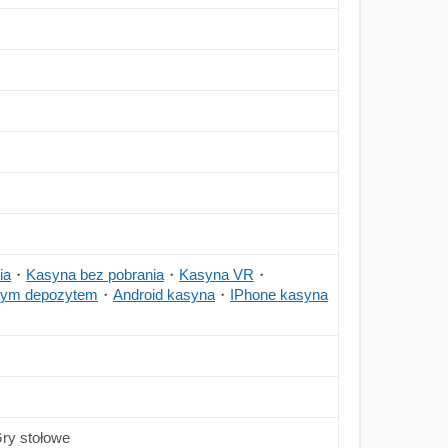
ia
・
Kasyna bez pobrania
・
Kasyna VR
・
nym depozytem
・
Android kasyna
・
IPhone kasyna
Gry stołowe