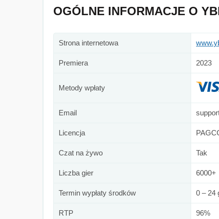
OGÓLNE INFORMACJE O YB
Strona internetowa
www.yb
Premiera
2023
Metody wpłaty
Email
suppor
Licencja
PAGCO
Czat na żywo
Tak
Liczba gier
6000+
Termin wypłaty środków
0 – 24 
RTP
96%