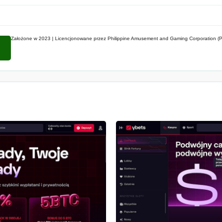
Założone w 2023 | Licencjonowane przez Philippine Amusement and Gaming Corporation (PA