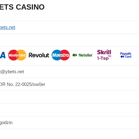
MAKS.125% DO 10 000 ZŁ +
ETS CASINO
225 DS
Założone w 2024 | Licencjonowane przez Curacao Gambling Commission | 18+ | Graj odpowiedzialnie |
anonimowihazardzisci.org
ets.net
Odbierz bonus
Idź do NV Casino
Nie, dziękuje
t@ybets.net
R No. 22-0025/sw0er
godzin