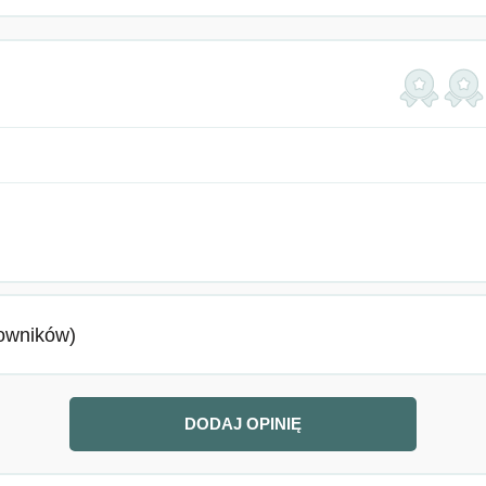
kowników)
DODAJ OPINIĘ