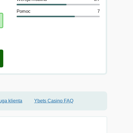
Pomoc
7
uga klienta
Ybets Casino FAQ