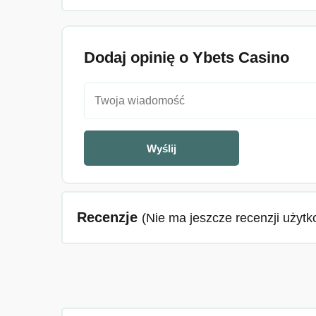
Dodaj opinię o Ybets Casino
Wyślij
Recenzje
(Nie ma jeszcze recenzji użyt