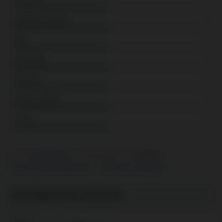
Oprogramowanie
5
Sloty
5
Oferta gier
5
Płatności
5
Wersja mobilna
5
Pomoc
5
Autor:
Jacek Michałski
Zaktualizowano:
07.08.2026
Jak oceniamy kasyna online?
Informacje o reklamach
INFORMACJE OGÓLNE
Strona