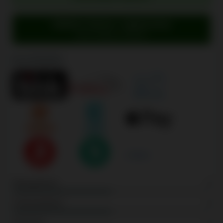
Odbierz bonus i zagraj teraz
Idź do Rabona Kasyno
PŁATNOŚCI
+ 7 Więcej
Wiarygodność
5
Funkcjonalność
5
Promocje
5