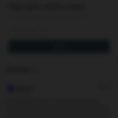
Dodaj opinię o Rabona Kasyno
Wyślij
Recenzje
(42)
10.0
Błażej G
05.02.2025
Świetnie się sprawdza u mnie przygotowana przez
kasyno Rabona aplikacja mobilna. Lubię taką formę gry
na telefonie. Nic się nie zawiesza, wszystko się szybko