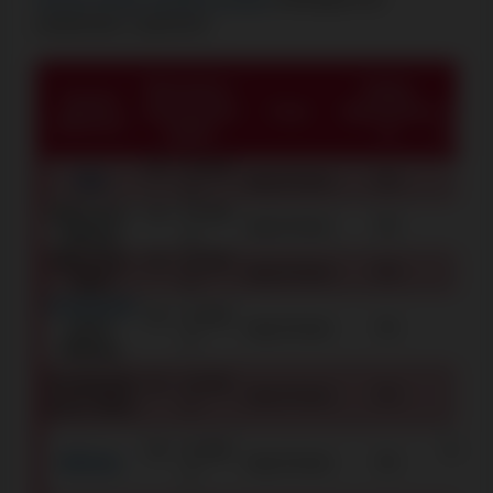
problemów i opóźnień.
Minimalna i
Opłaty
Wypł
System
maksymalna
Czas
depozytowe
minima
płatności
wpłata
%
maksy
60 – 20 000
Blik
natychmiast
0%
–
zł
Blik przez
50 – 10 500
natychmiast
0%
–
Mifinity
zł
Blik przez
60 – 20 000
natychmiast
0%
–
Jeton
zł
Przelewy24
50 – 10 500
przez
natychmiast
0%
–
zł
Mifinity
Przelewy24
60 – 20 000
natychmiast
0%
–
przez Jeton
zł
50 – 10 500
50 – 1
MiFinity
natychmiast
0%
zł
zł