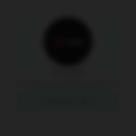
Woo Casino
Założone w 2020 | Licencjonowane przez Curacao Gambling Commission |
18+ | Graj odpowiedzialnie | anonimowihazardzisci.org
Recenzje Woo Casino