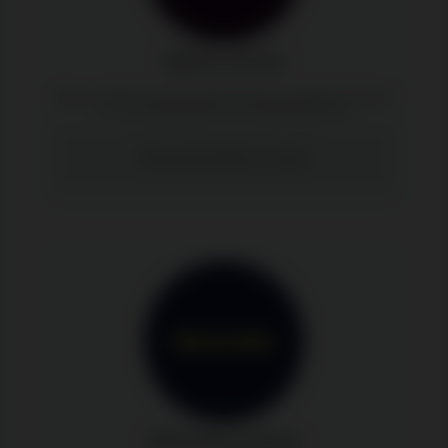
Malina Casino
Założone w 2016 | Licencjonowane przez Curacao Gambling Commission |
18+ | Graj odpowiedzialnie | anonimowihazardzisci.org
Recenzje Malina Casino
Wazamba Kasyno