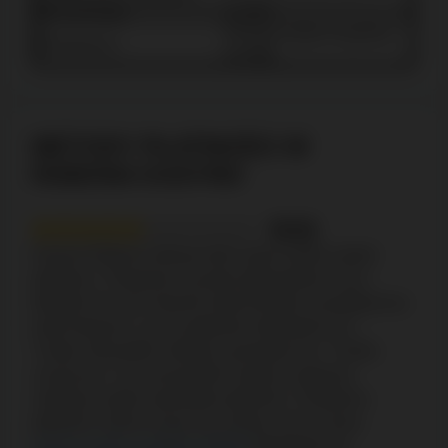
🎲 Liczba gier
11 000+
Obsługa działa 24 godziny
🆘 Wsparcie
na dobę
METODY PŁATNOŚCI W
RABONA KASYNO
5/10
Kasyno Rabona oferuje dość spory wybór metod
płatności. Popularne są karty depozytowe Visa i
MasterCard, ale również karta Revolut, przedpłacona
karta Neosurf, czy też płatności błyskawiczne –
Trustly. Wszystkie metody są bezpieczne. Trzeba
zaznaczyć, że w przyszłości kasyno zapewne
zwiększy wybór sposobów płatności. Dziedzina
płatności online wciąż się rozwija, ale już teraz
kasyno online szybkie wypłaty
obsługuje bez