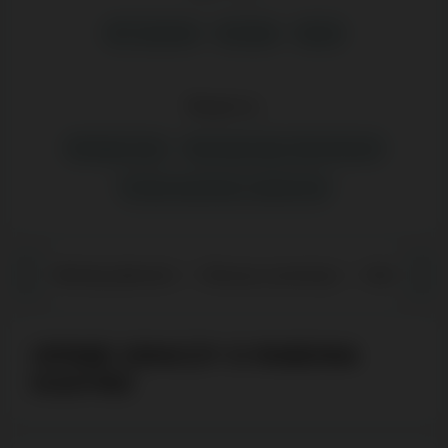
167 artykułów
Kontakty
Opinie
Ekspert w:
Strategia treści
Recenzje kasyn internetowych
Trendy hazardowe i wiadomości
Metody płatności
Bonusy i promocje
Sloty
G
OPINIE GRACZY O RABONA
KASYNO