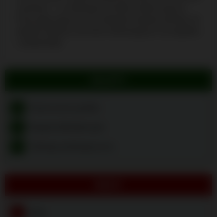
i promocji – co interesuje nie tylko nowych graczy.
Przeczytaj więcej o tym ciekawym kasynie poniżej. W
artykule dowiesz się wielu interesujących szczegółów
i ciekawostek.
ZALETY
+
Nowoczesna grafika
+
Bogata biblioteka gier
+
Obsługa polskojęzyczna
WADY
–
Brak