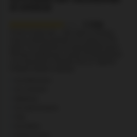
W OFERCIE
7.7/10
Ponad 12 tysięcy gier – żeby zagrać w każdą po
minucie, trzeba by poświęcić na to więcej niż 200
godzin. Przy budowaniu tej mega biblioteki kasyno
AlfCasino współpracuje z ponad 120 deweloperami,
w tym Spinomenal, Pragmatic Play czy Yggdrasil.
Dostępne kategorie obejmują:
Gry ekskluzywne
Gry z bonusem
Megaways
Gry natychmiastowe
Sloty
Gry stołowe
Kasyno na żywo