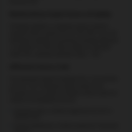
bonusem 30x.
Weekendowy krypto bonus od wpłaty
Pomiędzy piątkiem a niedzielą możesz również
otrzymać bonus reload 75% do 750 USDT oraz 100
darmowych obrotów. Ta promocja wymaga depozytu
co najmniej 75 USDT. Bonus krypto ma warunek
obrotu 30x, natomiast darmowe spiny – 40x.
AlfCasino bonus Crab
Przy pierwszej wpłacie każdego dnia, o ile wyniesie
ona min. 45 zł, otrzymasz jedną szansę Crab.
Pozwala ona na udział w minigrze kasyna, gdzie do
zdobycia są dodatkowe bonusy:
Darmowe spiny z limitem wygranych do 225 zł i
obrotem 40x
Premie gotówkowe z limitem wypłat do 5-krotności
bonusu