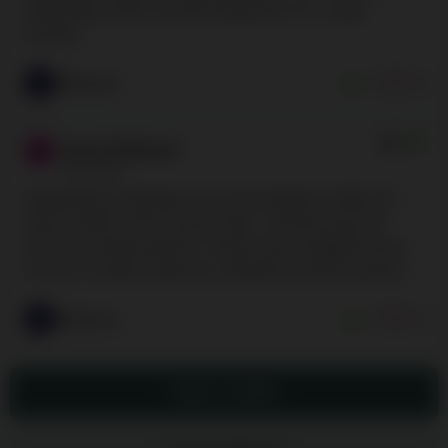
potrzebuję chwili, by trafić dokładnie w to, czego
szukam.
AlfCasino
0
0
8.0
Karol Bednarz
19.01.2026
Najbardziej wciągnęła mnie różnorodność slotów, bo
łatwo znaleźć coś w swoim stylu i zmieniać gry bez
poczucia powtarzalności. Każda sesja wygląda trochę
inaczej i to daje przyjemne, spokojne wrażenie grania.
AlfCasino
0
0
DODAJ OPINIĘ