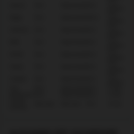
0-24
Litecoin
45 zł
Natychmiast
45 zł
godziny
0-24
Ripple
45 zł
Natychmiast
130 zł
godziny
0-24
USDCoin
45 zł
Natychmiast
45 zł
godziny
0-24
BNB
45 zł
Natychmiast
45 zł
godziny
0-24
DOGE
45 zł
Natychmiast
45 zł
godziny
0-24
Solana
45 zł
Natychmiast
45 zł
godziny
0-24
Cardano
45 zł
Natychmiast
45 zł
godziny
Visa
50 zł
Natychmiast
40 zł
1-3 dni
Mastercard
50 zł
Natychmiast
40 zł
1-3 dni
Przelew
Brak opcji
Brak opcji
45 zł
3-5 dni
bankowy
ALFCASINO GRY HAZARDOWE