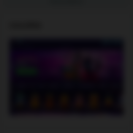
POKAŻ WIĘCEJ
GALERIA