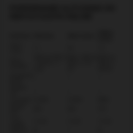
PORÓWNANIE ALFCASINO DO
INNYCH KASYN ONLINE
X3Bbet
Kryterium
AlfCasino
20bet Casino
Casino
Nasza
7,7
6,8
7,6
ocena
100% do 2250 zł
Maks. 100% do
100% do
Bonus
+ 200 DS + 1
900 zł + 170
5400 zł +
powitalny
Crab
DS
250 DS
Dostępność
✅
✅
✅
BLIKA
Program
✅
✅
✅
VIP
Liczba gier
12 000+
14 000+
8000+
Średnie
96%
96%
97%
RTP
Czas
1-3 dni
1-3 dni
1-3 dni
wypłaty
Aplikacja
❌
✅
❌