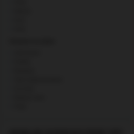
Poker
Bakarat
Keno
Kości
Kasyno na żywo
Gold Saloon
Ruletka
Blackjack
Stoły międzynarodowe
Gry show
Bakarat i kości
Poker
MOBILNE DOŚWIADCZENIE GRY