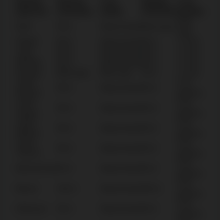
Metoda
Depozyt
Czas
Wypłata
Czas
płatności
minimalny
wpłaty
minimalna
wypłaty
Brak
BLIK
50 zł
Natychmiast
Brak opcji
opcji
PlayID
50 zł
Natychmiast
90 zł
1-3 dni
Jeton
50 zł
Natychmiast
50 zł
1-3 dni
MiFinity
50 zł
Natychmiast
50 zł
1-3 dni
Revolut
Brak opcji
Brak opcji
45 zł
1-3 dni
USDT
0-24
45 zł
Natychmiast
45 zł
ERC20
godziny
USDT
0-24
45 zł
Natychmiast
45 zł
Solana
godziny
USDT
0-24
45 zł
Natychmiast
45 zł
BEP20
godziny
USDT
0-24
45 zł
Natychmiast
45 zł
TRC20
godziny
0-24
BitCoinCash
45 zł
Natychmiast
45 zł
godziny
0-24
Bitcoin
135 zł
Natychmiast
250 zł
godziny
0-24
Ethereum
45 zł
Natychmiast
45 zł
godziny