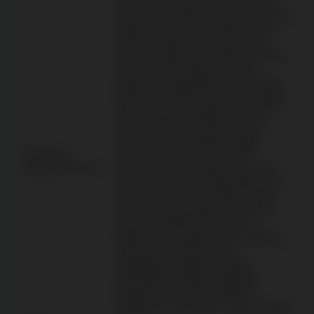
Play'n GO, NetEnt, Evolution Gaming,
Pragmatic Play, Red Tiger Gaming,
Games Global, Nolimit, Big Time
Gaming, Spinomenal, Relax Gaming,
Gamomat, Red Rake Gaming,
Betsoft, IronDogStudio, 1x2 Gaming,
BGaming, Swintt, Casino Technology,
Fantasma, Gameburger, Tom Horn
Gaming, Platinus, All41 software,
Felix Gaming, Pariplay, Fugaso,
Dostawcy
Hacksaw Gaming, Smart Soft,
oprogramowania
Foxium, Mascot, PlayPearls, Leap,
Caleta, Stormcraft, Triple Edge, Oryx
Gaming, Salsa CRM, Rabcat, Felt
Games, Ezugi, Golden Rock, 2by2
Gaming, Golden Hero Games,
Belatra, ELK, High5 Games, Nucleus
Gaming, Booming Games,
Stakelogic, Kalamba, Evoplay
Entertainment, Bally, Habanero,
Blueprint, GameArt, NetGame,
Endorphina, Spinmatic, Playson, Kajot