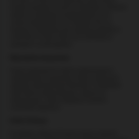
turnieje hazardowe, to jeszcze udostępnia możliwość
udziału w rozgrywkach przygotowanych przez
znanych deweloperów, np. Pragmatic Play czy
Amusnet. Przykładowe pule nagród do podziału to
2 000 000 € w Drop & Wins oraz 1100 Monet w
wyścigach na sloty tygodnia.
Wyzwania kasynowe
Kasyno proponuje też udział w jednorazowych i
cotygodniowych wyzwaniach, których ukończenie
nagradza lojalnościowymi Monetami. Przykładowe
misje dotyczą wpłaty depozytu, zagrania we
wskazaną grę, a także osiągnięcia wysokich
mnożników wygranych.
Koło Fortuny
W zakładce „Wheel of Fortune” kasyno umieściło