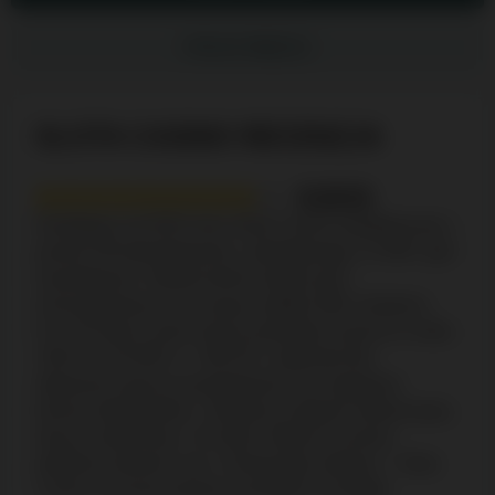
POKAŻ WIĘCEJ
SLOTA CASINO RECENZJA
8.8/10
Działające od 2024 roku Slota Casino współpracuje z
ponad 130 deweloperami, udostępniając 11 000+ gier
hazardowych. Właścicielem kasyna jest
licencjonowana na Curaçao spółka GBL Solutions
N.V. W Slota Casino bonus powitalny wynosi tu maks.
150% do 20 000 zł + 500 DS, natomiast dla
aktywnych graczy przygotowano trzy regularne
bonusy depozytowe, cashback, program referencyjny,
bonus urodzinowy i nie tylko. Więcej na temat
platformy dowiesz się z niniejszego artykułu – Slota
Casino recenzja opisuje wszystkie szczegóły.