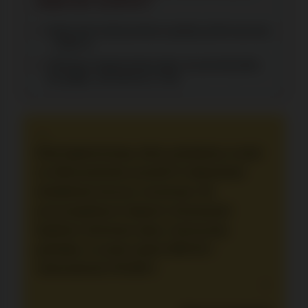
NAM DO GUSTU?
Niski limit maksymalnej wypłaty jednorazowej
– 2000 zł.
Obsługa wypłat działa tylko od poniedziałku
do piątku, od 8:00 do 17:00.
“
Klub lojalnościowy, który podzielony został
na 100 poziomów, pozwoli Ci aktywować
dodatkowe bonusy i promocje. Na
poszczególnych etapach otrzymywać
będziesz darmowe spiny i bonusową
gotówkę, w sumie nawet 1500 DS i
równowartość 50 000 €.
”