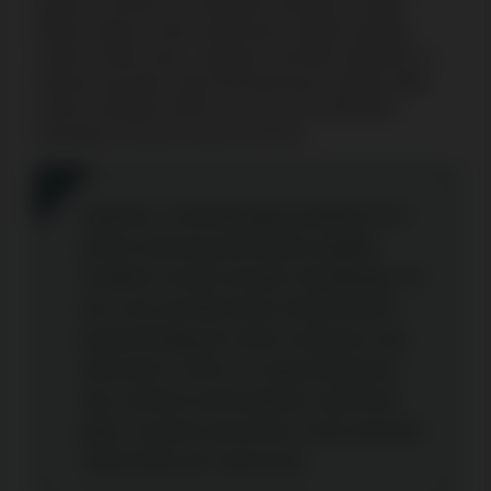
krypto za pomocą 13 aktywów cyfrowych, dzięki
którym kasyno może realizować szybkie wypłaty
nawet w kilka minut. Jedynym minusem płatności w
kasynie jest dość niski limit dziennych wypłat, który
wynosi zaledwie 2000 zł, przy czym minimalna
transakcja zaczyna się już od 50 zł.
Zgodnie z obowiązującą polityką KYC
przed realizacją pierwszej wypłaty
środków musisz przejść weryfikację. W
tym celu prześlij skany dokumentów
potwierdzających dane osobowe oraz
adresowe. Zrób to z wyprzedzeniem,
aby uniknąć ewentualnych opóźnień,
gdyż czasami procedura może potrwać
nawet kilka dni roboczych.