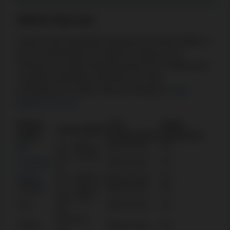
Wpłata depozytu
Kasyno Slota akceptuje niespełna 20 metod wpłaty, w
tym 13 walut krypto, np. Bitcoin, Dogecoin czy
USDCoin. Do tego dochodzą karty Visa i Mastercard,
e-portfele Jetonbank i MiFinity oraz karty
przedpłacone Cashlib, które pozwalają na
niski
depozyt od 10 zł
.
Metoda
Czas
Opłaty
Limity wpłaty
wpłaty
przetwarzania
depozytowe
Blik
20 – 5000 zł
Natychmiast
0%
100 – 50 000
Jetonbank
Natychmiast
0%
zł
Mifinity
50 – 10 000 zł
Natychmiast
0%
Cashlib
10 – 5000 zł
Natychmiast
0%
50,17 TRX –
Tron
Natychmiast
0%
b.d.
0,16 SOL–
Solana
Natychmiast
0%