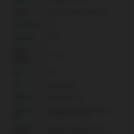
Licencja
Curacao, OGL/2024/589/0556
Czat na żywo
Tak
Liczba gier
11 000+
Termin
wypłaty
1 – 3 dni
środków
RTP
96%
VIP
100 poziomów
Właściciel
GBL Solutions N.V.
Certyfikat
Tak, 256-bitowe szyfrowanie przez
SSL
Google Trust Services
Dostawcy
Pragmatic Play Live
Plati+
・
・