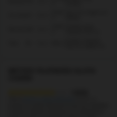
Blackjack
790+
0,1 zł
zł
Evolution
20 000
Play’n GO, Imagine Live,
Gry show
40+
0,1 zł
zł
Winfinity
15 000
Evolution, Ezugi,
Baccarat
180+
0,1 zł
zł
Pragmatic Play Live
Evolution, Pragmatic
Poker
40+
0,1 zł
5000 zł
Play Live, Imagine Live
METODY PŁATNOŚCI SLOTA
CASINO
7.8/10
Slota to
kasyno z niskim depozytem
od 10 zł, co
pozwala na szybkie dołączenie do gry przy niewielkiej
inwestycji. Operator koncentruje się na płatnościach