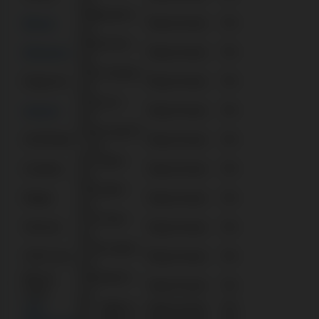
b.d.
0,0002 BTC –
Bitcoin
Natychmiast
0%
b.d.
0,007 ETH –
Ethereum
Natychmiast
0%
b.d.
139,7 DOGE –
Dogecoin
Natychmiast
0%
b.d.
0,26 LTC –
Litecoin
Natychmiast
0%
b.d.
14,04 USDTT
USDTether
Natychmiast
0%
– b.d.
49,7 ADA –
Cardano
Natychmiast
0%
b.d.
9,55 XRP –
Ripple
Natychmiast
0%
b.d.
9,76 TON –
TonCoin
Natychmiast
0%
b.d.
14,04 USDC –
USD Coin
Natychmiast
0%
b.d.
Bitcoin
0,025 BCH –
Natychmiast
0%
Cash
b.d.
Visa
50 – 3500 zł
Natychmiast
0%