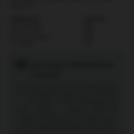
wokół 96%.
Kategoria gier
Liczba gier
Automaty wideo
8000+
Kasyno na żywo
1300+
Gry natychmiastowe
1100+
Gry stołowe
460+
Czym są gry natychmiastowe
w kasynie?
Gry kasynowe typu instant pozwalają graczom
na natychmiastowe wygrane bez oczekiwania
na obrót bębnem. Często charakteryzują się
prostą rozgrywką i szybkimi rundami. Do
kategorii tej należą gry crash, zdrapki, plinko i
inne gry zapewniające błyskawiczne wyniki bez