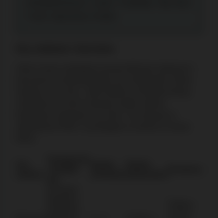
skomplikowanych zasad. Przykłady: Big Bass
Crash, Spaceman, Aviator.
Gry stołowe i karciane
Slota Casino udostępnia ponad 460 gier stołowych i
karcianych od deweloperów Iron Dog Studio, Relax
Gaming, Tom Horn, Jade Rabbit czy Barbara Bang.
Znajdziesz tu różne warianty ruletki, pokera,
blackjacka, bakarata oraz kości. Gry bazują na
algorytmach RNG i są dostępne za darmo w wersji
demo.
Dostępność
Gra
Stawka
Stawka
rodzajów
Dostawcy
stołowa
minimalna
maksymalna
gry
European
Blackjack
Platipus,
Multihand,
Games