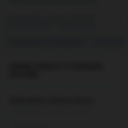
Autor:
Klara Czerwinska
Zaktualizowano:
07.08.2026
Jak oceniamy kasyna online?
Informacje o reklamach
Ogólne informacje o Spinzen Kasyno
Bonusy w Spin
OPINIE GRACZY O SPINZEN
KASYNO
Dodaj opinię o Spinzen Kasyno