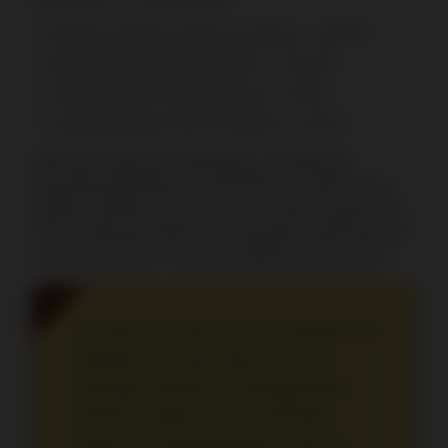
Pierwszy depozyt: 100% do 1350 zł + 150 DS
Drugi depozyt: 80% do 2250 zł + 100 DS
Trzeci depozyt: 50% do 3375 zł + 75 DS
Czwarty depozyt: 40% do 4500 zł + 75 DS
Minimalny depozyt kwalifikujący do aktywacji
bonusów gotówkowych wynosi 90 zł, a jeśli chcesz
odebrać również
darmowe spiny
, musisz wpłacić min.
225 zł. Warunek obrotu dla wszystkich premii jest taki
sam i wynosi 45x, a czas na zagranie wynosi 5 dni.
W Spinzen Casino bonus powitalny nie
aktywuje się automatycznie, lecz
wymaga kontaktu z obsługą klienta.
Możesz napisać do pracowników
kasyna za pośrednictwem czatu na