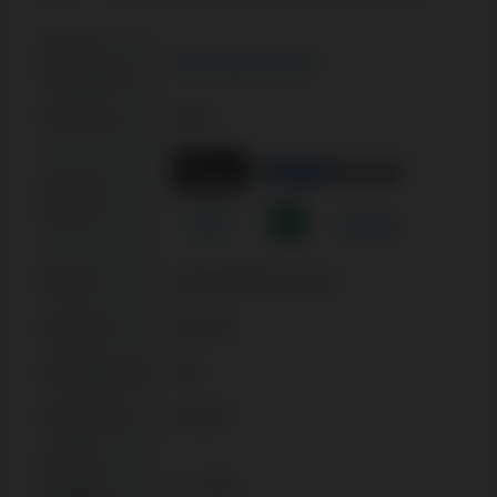
Strona
www.spinzen1.com
internetowa
Premiera
2025
Metody
wpłaty
+ 5 Więcej
Email
support@spinzen.com
Licencja
Anjouan
Czat na żywo
Tak
Liczba gier
10 000+
Termin
wypłaty
1 – 3 dni