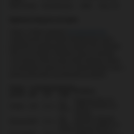
Book of Dead
94,25%
Wysoka
5000x
Play’n GO
Spinzen kasyno na żywo
Sekcja, w której znajdziesz
gry kasynowe live
,
zawiera ponad 1200 stołów obsługiwanych przez
krupierów w profesjonalnych studiach firm Pragmatic
Play Live, Evolution, Winfinity, Ezugi czy Absolute
Live Gaming. Różne wersje ruletki, bakarata, pokera
czy blackjacka umieszczono w jednej kategorii, więc z
pomocą przychodzi wyszukiwarka po tytułach.
Rodzaj
Liczba
Stawka
Stawka
Dostawcy
gry live
gier
min.
maks.
Pragmatic Play Live,
100
Ruletka
160+
0,1 zł
7Mojos, Absolute Live
000 zł
Gaming
100
Evolution, Pragmatic
Blackjack
800+
0,1 zł
000 zł
Play Live, Imagine Live
20 000
Pragmatic Play Live,
Gry show
40+
0,1 zł