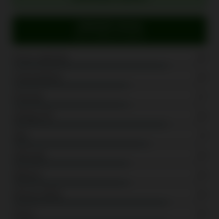
Odwiedź stronę
Idź do Spinzen Kasyno
Proces rejestracji
8.3
Funkcjonalność
6.9
Promocje
6.7
Obsługa VIP
8.6
Sloty
7.6
Oferta gier
6.6
Płatności
6.6
Wersja mobilna
8.6
Pomoc
8.5