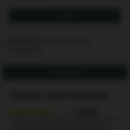
Wyślij
Recenzje
(Nie ma jeszcze recenzji
użytkowników)
DODAJ OPINIĘ
SPINZEN CASINO RECENZJA
6.9/10
Dostępne dla polskich graczy od 2025 roku, Spinzen
Casino oferuje ponad 10 000 gier hazardowych z