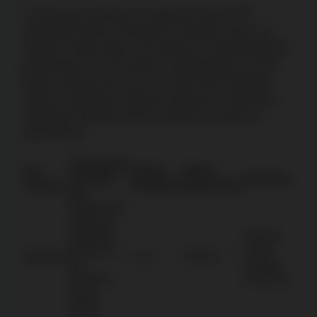
W sekcji gier stołowych znajdziesz ponad 340
wariantów pokera, blackjacka, bakarata, kości czy
ruletki w wersji wideo. Gry bazują na weryfikowalnych
generatorach liczb losowych, zapewniając uczciwe
wyniki. Dostarczane są m.in. przez firmy Pateplay,
Spinoro, BGaming, Speedy Tomatoes czy Betsoft, a
większość tytułów możesz testować za darmo w
wersji demo.
Dostępność
Gra
Stawka
Stawka
rodzajów
Dostawcy
stołowa
minimalna
maksymalna
gry
Single Deck
Blackjack,
Multihand
Gaming
Blackjack
Corps,
Blackjack
0,1 zł
10 000 zł
Pro,
Evoplay,
Blackjack
BGaming
Bonus
Wheel