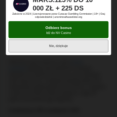
bonusy gotówkowe w lokalnym sklepie.
000 ZŁ + 225 DS
Założone w 2024 | Licencjonowane przez Curacao Gambling Commission | 18+ | Graj
W sekcji Nagrody Lotosu znajdziesz codzienny
odpowiedzialnie | anonimowihazardzisci.org
kalendarz bonusowy, pozwalający aktywować premie
reload lub darmowe spiny za określone wpłaty
Odbierz bonus
Idź do NV Casino
depozytów. Kasyno udostępnia też turnieje sieciowe z
pulami nagród osiągającymi nawet 2 500 00 €.
Nie, dziękuje
Codzienny cashback 5%
Oferowany przez Spinzen Casino
bonus
cashback
dostępny jest codziennie i pozwala
odzyskać 5% strat do 225 zł, przy czym minimalny
zwrot wynosi 45 zł. Cashback wymaga obrotu 20x,
maksymalny zakład ograniczono do 20 zł, a wygrane
z bonusu do 2250 zł. Bonus wygasa w ciągu 48
godzin od momentu jego aktywacji.
Codzienny VIP cashback 10%