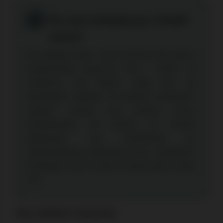
Na czym polegają gry zdrapki
online?
Gry zdrapki online, znane również jako loterie,
przypominają klasyczne losy z polem do
zdrapania, pod którym mogą kryć się
ewentualne nagrody. W wersjach wirtualnych
„drapać” możesz przy pomocy myszy
komputerowej lub palcem po ekranie
dotykowym. Gry umożliwiają też
natychmiastowe odsłonięcie pola z nagrodami.
Przykłady: Lucky Scratch, Scratchy Big, Scratch
‘Em.
Gry stołowe i karciane