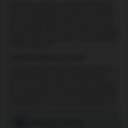
Druga forma cashbacku w kasynie online pozwala
odzyskać każdego dnia 10% do 450 zł na podstawie
strat z dnia poprzedniego. Minimalny zwrot wynosi
180 zł. Zakład przy grze z bonusem ograniczono do
20 zł. Wymagany obrót to 10x, przy czym maksymalne
wygrane mogą osiągnąć 4500 zł. Czas na rozegranie
bonusu to 48 godzin.
Cotygodniowy bonus reload
Jeżeli pomiędzy piątkiem a niedzielą zdecydujesz się
na wpłatę depozytu w kasynie, możesz otrzymać
bonus 50% do 900 zł. Minimalna wartość transakcji to
90 zł, a aktywacja premii wymaga kontaktu z obsługą
klienta. W Spinzen bonus reload wymaga obrotu 45x
przed wypłatą, a czas na jego realizację wynosi 5 dni.
Komentarz eksperta: