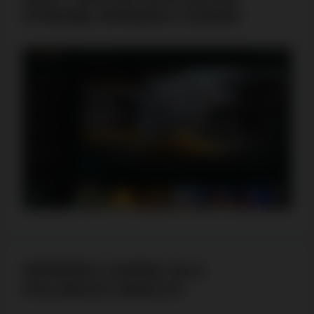
STRONĘ SPINZEN CASINO
SPINZEN CASINO DLA
POLSKICH GRACZY