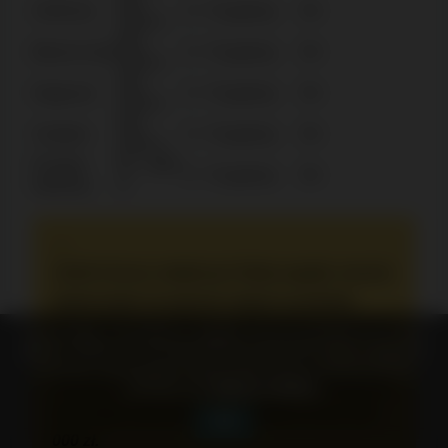
250 -
USDCoin
0 - 72 godziny
0%
2250 zł
250 -
Bitcoin Cash
0 - 72 godziny
0%
2250 zł
250 -
Dogecoin
0 - 72 godziny
0%
2250 zł
250 -
Cardano
0 - 72 godziny
0%
2250 zł
Przelew
50 - 2250
0 - 72 godziny
0%
bankowy
zł
“
Jeżeli chcesz zwiększyć limity wypłat, musisz
awansować na wyższe rangi w systemie
lojalnościowym kasyna. Każdy gracz startuje
Korzystając z tej witryny, zgadasz się na używanie przez nas
plików cookies w celu optymalizacji działania strony i poprawy
od limitu 2250 zł dziennie i 67 500 zł
komfortu użytkowania. Więcej informacji na naszej stronię
miesięcznie, a na poziomach 91-100 kwoty te
poświęconej
plikom cookies.
wzrastają odpowiednio do 5400 zł oraz 135
OK
000 zł.