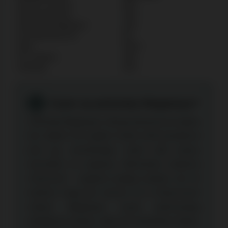
Kasyno na żywo
600+
Sloty Kup Bonus
230+
Automaty Megaways
220+
Gry błyskawiczne
90+
Sloty
9100+
Gry stołowe
160+
Jackpoty
510+
Czym są automaty Megaways?
Automaty Megaways oferują dynamiczne bębny
bez stałych linii wypłat. Każdy obrót powiększa
pole gry, umożliwiając nawet setki tysięcy
sposobów na wygraną. Mechanika zwiększa
zmienność – wygrane padają rzadziej, ale ich
wartości mogą być wyższe niż w klasycznych
slotach. Megaways często wykorzystują
dodatkowe funkcje, takie jak kaskadowe bębny,