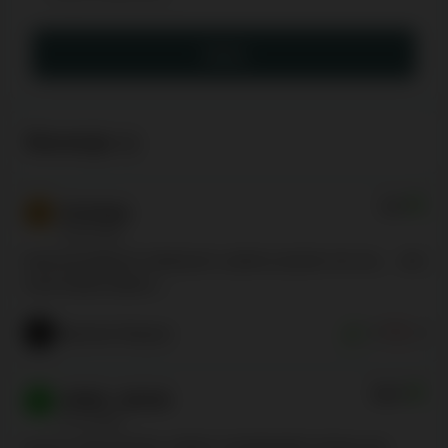
Wyślij
Recenzje
(6)
1.0
Gosiaaa
20.02.2026
brak porządnych stołowych, pokeru prawie nie ma…. dla
mnie bieda totalna….
Gransino Kasyno
0
0
10.0
AREK_BOSS
01.12.2025