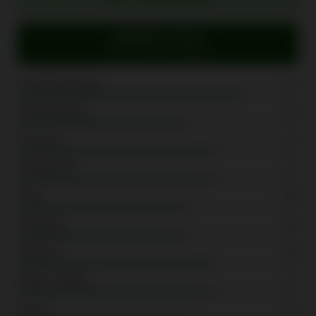
Odwiedź stronę
Idź do Gransino Kasyno
Proces rejestracji
8.1
Funkcjonalność
6.4
Promocje
7.3
Obsługa VIP
7.1
Sloty
6.9
Oferta gier
6.5
Płatności
7.8
Wersja mobilna
7.7
Pomoc
6.1