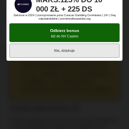
są wymogiem
40-krotnego obrotu
. Na realizację
000 ZŁ + 225 DS
warunków promocji nowi użytkownicy mają 10 dni.
Warto pamiętać, że płatności za pomocą Skrill i
Założone w 2024 | Licencjonowane przez Curacao Gambling Commission | 18+ | Graj
odpowiedzialnie | anonimowihazardzisci.org
Neteller nie kwalifikują się do udziału w bonusie, a
maksymalna dozwolona stawka przy grze z bonusem
Odbierz bonus
wynosi 22,50 PLN.
Idź do NV Casino
Nie, dziękuje
Kasyno Gransino wypłaca darmowe
spiny w paczkach po 20 spinów przez
10 dni, a każda z nich ważna jest przez
24 godziny – bez zalogowania i
aktywacji dany pakiet spinów przepada.
Program lojalnościowy VIP
Program lojalnościowy w Gransino Casino składa się
z pięciu poziomów, a każdy z nich oferuje coraz