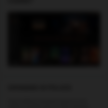
CASINO?
GRANSINO W POLSCE
Twórcy platformy hazardowej Gransino Casino
zadbali o wszystkich graczy z Polski, dokonując