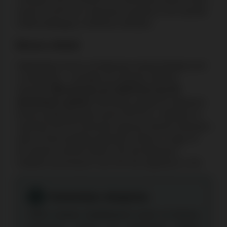
wynosi 22,50 PLN, natomiast uzyskane w ten sposób
środki podlegają 1-krotnemu obrotowi.
Bonus reload
Najbogatszy bonus od depozytu reload dostępny jest
w weekendy – od piątku do niedzieli. Możesz
otrzymać
50% bonusu do 3150 PLN oraz 50
darmowych spinów
. Minimalna wpłata do aktywacji
bonusu gotówkowego wynosi 90 PLN, a depozyt co
najmniej 225 PLN pozwala zgarnąć również darmowe
spiny. Przed wypłatą wygranych należy w ciągu 10
dni spełnić warunki obrotu: 35x dla depozytu i
środków bonusowych oraz 40x dla wygranych z DS.
Komentarz eksperta:
Jeżeli szukasz dodatkowych szans na bonusy