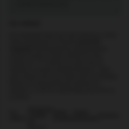
mnożniki i darmowe spiny.
Gry stołowe
Dla entuzjastów klasycznych gier stołowych w wersji
wideo przygotowano w Gransino
ponad 160
rozgrywek
. Wśród dostawców oprogramowania
znalazły się firmy G.Games, Betsoft, Iron Dog,
Evoplay czy 7777 Gaming. Gry, jakie można tu
obstawiać, to przede wszystkim blackjack, a także
poker, bakarat, kości oraz ruletka online na pieniądze.
Brakuje nam tutaj podziału gier stołowych na
kategorie, co znacznie usprawniłoby poruszanie się
po ofercie.
Dostępność
Gra
Stawka
Stawka
rodzajów
Dostawcy
stołowa
minimalna
maksymalna
gry
Blackjack