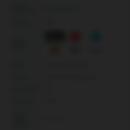
Strona
www.gransino.com
internetowa
Premiera
2024
Metody
wpłaty
+ 5 Więcej
Email
support@gransino.com
Licencja
PAGCOR #22-0025/lvmv8
Czat na żywo
Tak
Liczba gier
7000+
Termin
wypłaty
1 – 3 dni
środków