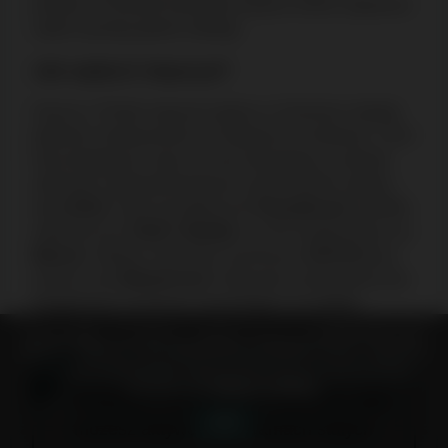
prowizji. W kwestii transakcji kasyno online zapewnia
zatem wysoką jakość obsługi.
Jak wpłacić depozyt?
Gracze z Polski mają do wyboru w Gransino metody
płatności dostosowane do lokalnych oczekiwań. Choć
lista dostępnych opcji nie jest zbyt długa, to jednak
obejmuje najpopularniejszych pośredników wpłaty –
kody
BLIK
, karty przedpłacone
Paysafecard
, portfele
elektroniczne
Skrill
i
Neteller
czy też kryptowaluty, np.
Bitcoin
. Wpłaty minimalne wynoszą tu
50 PLN
przy
pomocy kart
MasterCard
. Depozyty są błyskawicznie
księgowane na koncie, pozwalając na szybkie
przejście do gry na prawdziwe pieniądze.
Korzystając z tej witryny, zgadasz się na używanie przez nas
plików cookies w celu optymalizacji działania strony i poprawy
komfortu użytkowania. Więcej informacji na naszej stronię
poświęconej
plikom cookies.
Pamiętaj o bonusach od depozytu, jakie
OK
możesz aktywować w ramach stałych