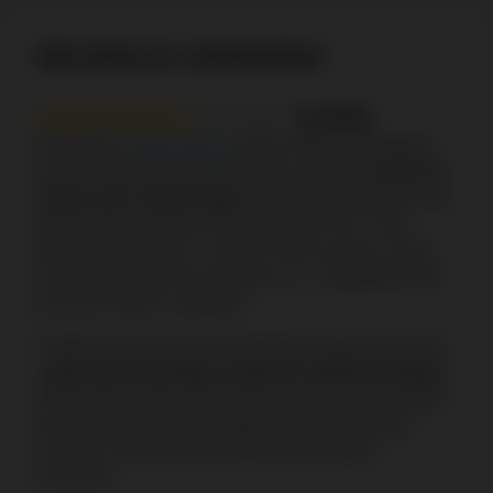
RECENZJA GRANSINO
6.4/10
Gransino to
nowe kasyno
online, które z przytupem
weszło na polski rynek iGamingu, oferując
ponad 10
tysięcy gier hazardowych
. Na nowych graczy czeka
tutaj bonus powitalny 100% do 2250 PLN + 200
darmowych spinów + 1 bonus Crab na start. Z kolei
stali użytkownicy skorzystają m.in. z cotygodniowych
promocji reload i cashback.
Użytkownicy kasyna internetowego mogą skorzystać
z
pięciopoziomowego programu lojalnościowego
,
oferującego kolejne Gransino bonusy, w tym również
ekskluzywne premie. Dostępne są także turnieje
sieciowe, wyzwania hazardowe oraz sklep z
bonusami.