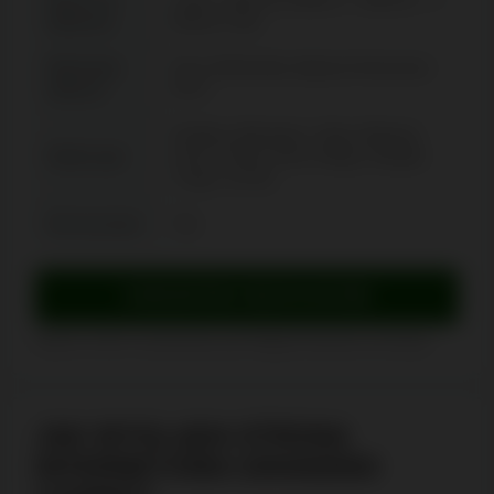
depozytu
Bonus Crab
Minimalny
50 zł; Minimalny depozyt bonusowy -
depozyt
90 zł
Ruletka, Blackjack, Sloty, Bakarat,
Wybór gier
Kości, Poker, Keno, Bingo, Zdrapki,
Craps, Sic Bo
Gra na żywo
Tak
ZAREJESTRUJ SIĘ W KASYNIE
Założone w 2024 | Licencjonowane przez Philippine Amusement and Gaming
Corporation (PAGCOR) | 18+ | Graj odpowiedzialnie | anonimowihazardzisci.org
JAK WYGLĄDA STRONA
INTERNETOWA GRANSINO