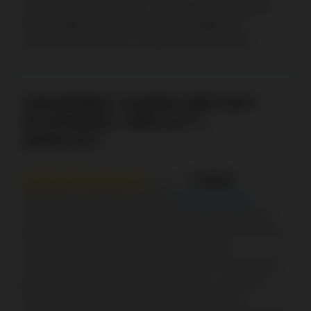
minusem jest brak sekcji z wynikami i statystykami,
które mogłyby wspierać graczy w dogłębnych
analizach meczowych i podejmowaniu decyzji.
GRANSINO CASINO METODY
PŁATNOŚCI: WPŁATY I
WYPŁATY
7.8/10
Dostępne w Gransino Casino
metody płatności
zasługują na naszą pochwałę z kilku powodów. Po
pierwsze, minimalna wpłata zaczyna się od 50 PLN, a
minimalna wypłata za pośrednictwem kart
kredytowych wynosi 40 PLN. Po drugie, dla polskich
graczy przygotowano transakcje BLIK, a wszelkie
wpłaty zwolnione są z jakichkolwiek opłat czy