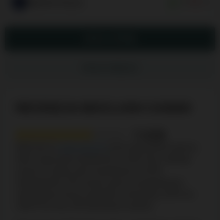
BigClash Kasyno
0
0
DODAJ OPINIĘ
POKAŻ WIĘCEJ
RECENZJA BIGCLASH CASINO
7.1/10
BigClash to
nowe kasyno
online dla polskich graczy,
które rozpoczęło działalność w 2025 roku, oferując
ponad 11 tysięcy gier hazardowych od 80+
deweloperów. Dla nowych graczy przygotowano
ekskluzywny bonus powitalny, wynoszący 200% do
2000 PLN oraz 250 darmowych spinów.