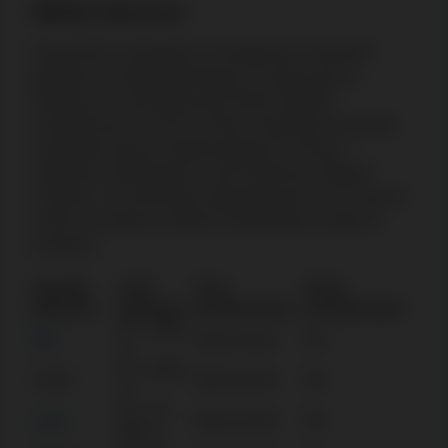
Wpłata depozytu
Kody BLIK są dostępne w dostępnych metodach
płatności do wpłaty pieniędzy na saldo gracza.
Platforma nie akceptuje kart Skrill, Neteller,
Paysafecard ani Visa w Polsce. BigClash to przede
wszystkim kasyno kryptowalutowe w Polsce –
większość kryptowalut, w tym Ethereum, Ripple i
Cardano, ma minimalny próg depozytu 45 zł. Kasyno
online nie pobiera żadnych dodatkowych opłat za
przelewy.
Sposób
Limit
Czas
Koszt
płatności
depozytu
przetwarzania
przetwarzania
50 – 8000
Blik
Natychmiast
0%
zł
50 – 8000
FunID
Natychmiast
0%
zł
50 – 20
Jeton
Natychmiast
0%
000 zł