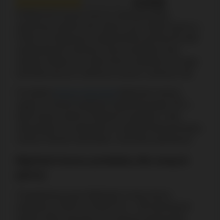
6.2/10
W BigClash Kasyno bonusy obejmują ofertę
stworzoną zarówno dla nowych, jak i stałych graczy z
Polski. Do dyspozycji użytkowników jest łącznie pięć
standardowych promocji: bonus powitalny, dwa
rodzaje reloadu oraz dwie formy cashbacku. Do tego
dochodzi jeszcze codzienna szansa z premią Crab.
Po kolejne
bonusy kasynowe
BigClash możesz
sięgać w ramach programu lojalnościowego VIP, a
także biorąc udział w lokalnych turniejach. Jeśli
zdecydujesz się obstawiać tu zakłady bukmacherskie,
możesz również skorzystać z bonusów sportowych.
BigClash bonus powitalny dla nowych
graczy
Przygotowany przez BigClash Casino bonus
powitalny to 200% do 2000 PLN + 250 darmowych
spinów, które otrzymasz po realizacji pierwszego