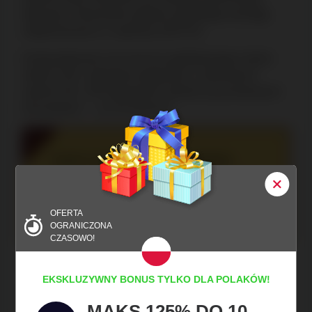
depozytu. Otrzymanie pakietu startowego wymaga
zdeponowania co najmniej 100 PLN.
Kwotą depozytu oraz bonusu gotówkowego należy
obrócić 40x, natomiast wygranymi z darmowych
spinów 40x. 250 darmowych spinów przyznawanych
jest partiami — po 50 dziennie.
Zwróć uwagę na stawkę zakładu
podczas grania z bonusem w kasynie
online – jest ona ograniczona do
OFERTA
maksymalnej kwoty 22,50.
OGRANICZONA
CZASOWO!
Program lojalnościowy VIP
EKSKLUZYWNY BONUS TYLKO DLA POLAKÓW!
BigClash program lojalnościowy składa się z pięciu
MAKS.125% DO 10
poziomów, a każdy oferuje graczom coraz więcej