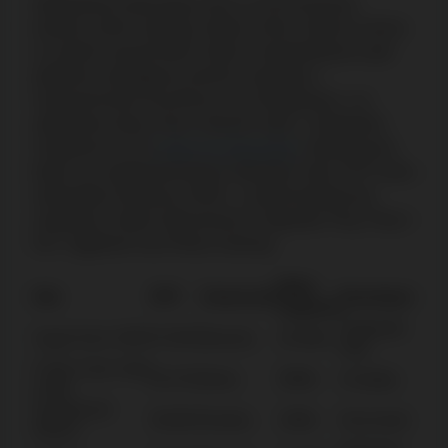
Najbardziej imponująca jest w recenzowanym
kasynie online selekcja slotów online, których można
tu znaleźć ponad 9400. Oprócz standardowych gier
platforma udostępnia również automaty z
mechanizmami Kup Bonus oraz Megaways, a w
oddzielnej sekcji menu również sloty z Jackpotem.
Znajdziesz tu też
nowe gry kasynowe
, ekskluzywne
tytuły czy najpopularniejsze aktualnie sloty. RTP wielu
automatów przekracza 96%, a wśród dostawców
znajdziesz studia Spinomenal, Pragmatic Play, Play’n
GO, Yggdrasil oraz Relax Gaming.
Maks.
Slot
RTP
Zmienność
Deweloper
wygrana
Pragmatic
Sugar Rush 1000
97,50%
Wysoka
25 000x
Play
5 Star Coins Hold
95,72%
Niska
5000x
Octoplay
& Win
Sizzling Hot
95,66%
Średnia
1000x
Novomatic
Deluxe