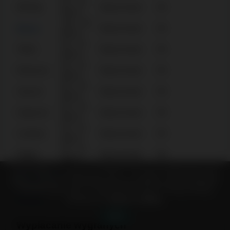
50 – 10
MiFinity
Natychmiast
0%
500 zł
135 – 20
Bitcoin
Natychmiast
0%
000 zł
45 – 21
Tether
Natychmiast
0%
380 zł
45 – 21
Ethereum
Natychmiast
0%
380 zł
60 – 20
Litecoin
Natychmiast
0%
000 zł
60 – 20
Dogecoin
Natychmiast
0%
000 zł
45 – 21
Cardano
Natychmiast
0%
380 zł
45 – 21
Ripple
Natychmiast
0%
380 zł
50 – 8000
Korzystając z tej witryny, zgadasz się na używanie przez nas
Mastercard
Natychmiast
0%
plików cookies w celu optymalizacji działania strony i poprawy
zł
komfortu użytkowania. Więcej informacji na naszej stronię
50 – 8000
Revolut
Natychmiast
0%
poświęconej
plikom cookies.
zł
OK
Wypłacanie wygranych