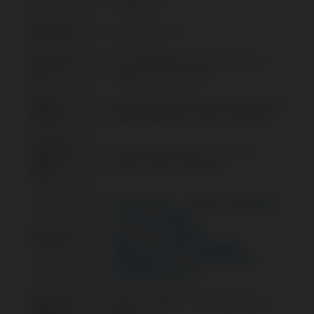
VIP
5 poziomów
Właściciel
NovaForge LTD
Certyfikat
Tak, 256-bitowe szyfrowanie przez
SSL
Google Trust Services
Adres
Hamchako, Mutsamudu, Autonomous
siedziby
Island of Anjouan, Union of Comoros
Dostawcy
Pragmatic Play Live
Evolution
・
・
kasyn na
Ezugi
OnAir
Winfinity
・
・
żywo
Nowe kasyna
・
Kasyna na pieniądze
・
Kasyna mobilne
・
Kasyna bez pobrania
・
Kategoria
Kasyna z szybkimi wypłatami
・
Android kasyna
・
IPhone kasyna
・
Wypłacalne Kasyna
Bonus od
200% do 2000 zł + 250 Darmowych