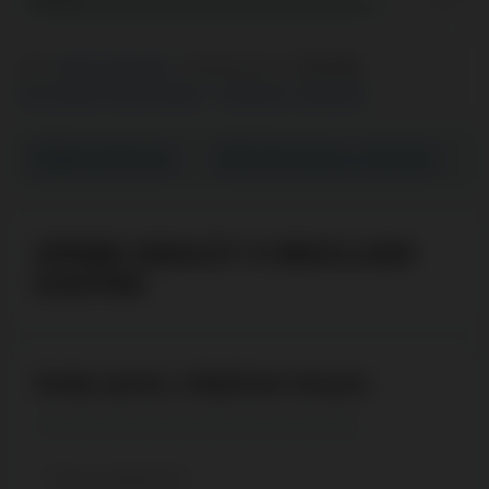
Autor:
Klara Czerwinska
Zaktualizowano:
13.05.2026
Jak oceniamy kasyna online?
Informacje o reklamach
Ogólne informacje
BigClash bonusy i promocje
B
OPINIE GRACZY O BIGCLASH
KASYNO
Dodaj opinię o BigClash Kasyno