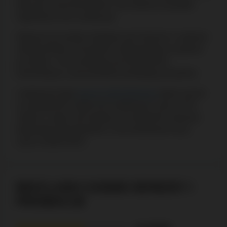
tylko gry i przyciski główne, ale również wszystkie
regulaminy oraz zasady gry.
Wsparcie po polsku dostępne jest również w zakresie
obsługi klienta. Konsultanci odpowiadają na pytania
po polsku. Choć posiłkują się translatorem,
komunikacja z pracownikami przebiega pomyślnie.
Lokalizacja tego
kasyna internetowego
opiera się też
na dostępności wpłat oraz wypłat przy użyciu PLN.
Jedyne, czego nam brakuje, to możliwość realizacji
depozytów bezpośrednio z kont bankowych przy
użyciu kodów BLIK.
BIGCLASH CASINO BONUSY I
PROMOCJE