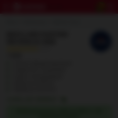
2
Główna
Ranking kasyn
BigClash Kasyno
BIGCLASH KASYNO
RECENZJA 2026
7.3/10
Ponad 11 000 gier kasynowych
Program VIP z 5 poziomami
Kasyno z licencją Anjouan
Wpłaty już od 45 PLN
Wypłaty już od 40 PLN
KLIKNIJ, ABY ODEBRAĆ
Ekskluzywny bonus: 200% do 2000 zł + 250
Darmowych Spinów