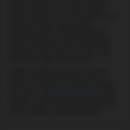
wersjach i wariantach m.in. European Blackjack,
American Baccarat, Jacks or Better czy Speed
Roulette. „Undead Casino”, czyli tematyczne kasyno
na żywo w Casombie Casino to solidnie
rozbudowana sekcja z wieloma dostawcami na
pokładzie. Zagramy tu w takie tytuły jak Lightning
Blackjack, Mega Ball czy Gonzo's Treasure Hunt.
Dodatkowo w kasynie czeka na nas spora dawka
zdrapek online, bingo i gier z jackpotem.
Operator Casombie Casino utrzymał koncepcję
zombie nawet w kategoriach gier, bo mamy m.in.
kategorię „Fresh Blood”, czyli najnowsze produkcje,
„Toxic Games”, czyli
topowe gry hazardowe
, a także
„Immortals” – najchętniej ogrywane tytuły. Wszystkie
gry oprócz kasyna na żywo można przetestować za
darmo, korzystając z wersji demonstracyjnej.