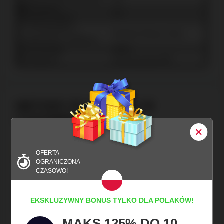
🎰 Dostawcy
30+
oprogramowania
📱 Kompatybilne z
Android, iPhone, iPad
urządzeniami mobilnymi
🎲 Liczba gier
4000+
🆘 Wsparcie
Czat na żywo 24/7
METODY PŁATNOŚCI W
CASOMBIE CASINO
1/10
OFERTA
Płatności w Casombie Casino to lista powszechnie
OGRANICZONA
CZASOWO!
stosowanych metod przez polskich graczy. Do
depozytów i wypłat możemy wykorzystać zarówno
klasyczne karty płatnicze, jak i kryptowaluty oraz
EKSKLUZYWNY BONUS TYLKO DLA POLAKÓW!
portfele cyfrowe takie jak Neteller czy eZeeWallet.
MAKS.125% DO 10