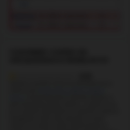
Visa
–
–
–
20 – 5
Mastercard
40 – 8000 zł
natychmiast
0%
20 – 5
Revolut
40 – 8000 zł
natychmiast
0%
20 – 5
CASOMBIE CASINO NA
URZĄDZENIACH MOBILNYCH
1/10
Operator Casombie Casino nie zdecydował się na
wypuszczenie
dedykowanej aplikacji mobilnej
kasyna
. Zamiast tego gracze otrzymali wydajną i w
pełni funkcjonalną stronę mobilną, co sprawia, że do
gry na telefonie bądź tablecie w zupełności wystarczy
przeglądarka. Nasze testy wykazały, że wersja
mobilna nie została w żaden sposób okrojona w