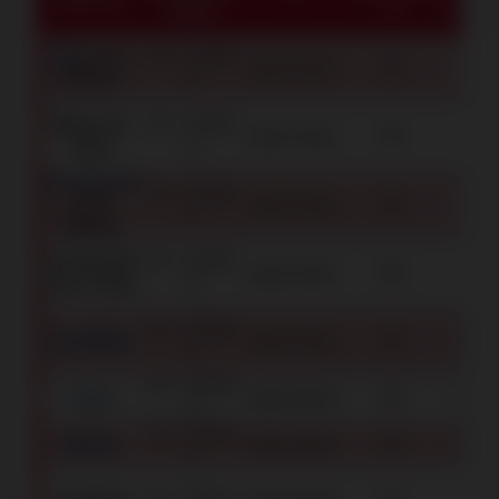
wpłata
%
maksy
Blik
przez
50 – 10 500
natychmiast
0%
–
Mifinity
zł
Blik przez
60 – 20 000
natychmiast
0%
–
Jeton
zł
Przelewy24
50 – 10 500
przez
natychmiast
0%
–
zł
Mifinity
Przelewy24
60 – 20 000
natychmiast
0%
–
przez Jeton
zł
40 – 10 000
eZeeWallet
natychmiast
0%
20 – 5
zł
60 – 20 000
Jeton
natychmiast
0%
20 – 5
zł
50 – 10 500
Mifinity
natychmiast
0%
20 – 5
zł