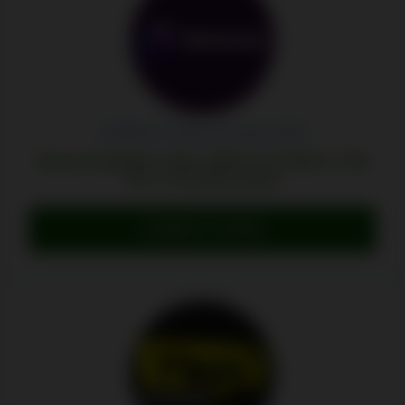
SlotRave Casino recenzja 2026
Bonus Powitalny: maks. 200% do 12 500 zł + 150
DS + 1 Gra Bonusowa
ODWIEDŹ STRONĘ