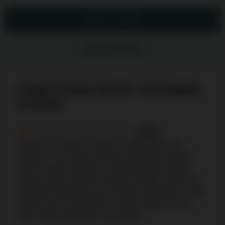
DODAJ OPINIĘ
POKAŻ WIĘCEJ
FUNKCJONALNOŚĆ CASOMBIE
CASINO
1/10
Klimatyczny motyw zombie w humorystycznym
wydaniu – tak można określić tematykę Casombie
Casino. Obok zabawnej i unikalnej grafiki, strona
kasyna oferuje całkiem intuicyjny design i dość duże
możliwości filtrowania gier. Panel nawigacyjny został
umieszczony i przyklejony na dole witryny, co jest
dość rzadko spotykane w kasynach.