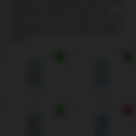
porównaniu do wersji desktopowej. Mamy bowiem tę
samą paletę funkcjonalności – filtrowanie gier,
płatności, pomoc techniczna czy bonusy – oraz pełną
bibliotekę gier. Strona mobilna zapewnia wygodną, a
przede wszystkim płynną rozgrywkę we wszystkich
tytułach.
iPhone
Android