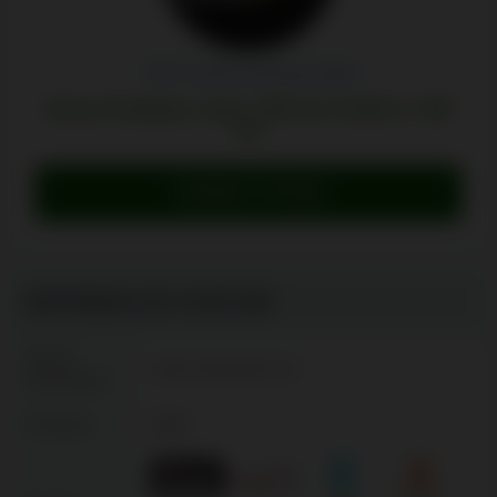
YEP Casino recenzja 2026
Bonus Powitalny: maks. 125% do 15 000 zł + 300
DS
ODWIEDŹ STRONĘ
INFORMACJE OGÓLNE
Strona
www.casombie.com
internetowa
Premiera
2020