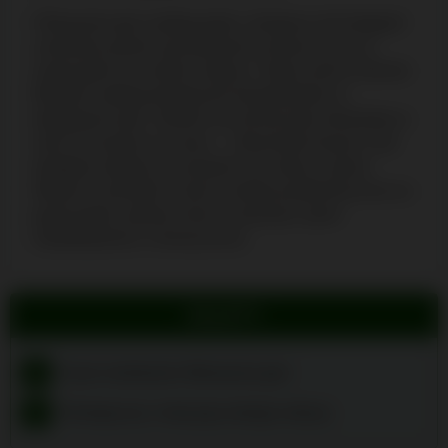
Filtrowanie gier według tytułu, dostawcy lub kategorii
umożliwia pasek wyszukiwania umieszczony na
samej górze w centrum witryny. Tytuły można również
filtrować według dostawców bezpośrednio w
kategoriach gier. Zdziwił nas trochę brak odnośnika w
menu do kasyna na żywo – „Nieumarłe kasyno” jest
dostępne dopiero po przejściu do sekcji z grami.
Witryna Casombie Casino została przetłumaczona na
język polski, jednak można zauważyć spore
niedokładności w tłumaczeniu.
ZALETY
+
Duże możliwości filtrowania gier
+
Klimatyczny i intuicyjny design witryny