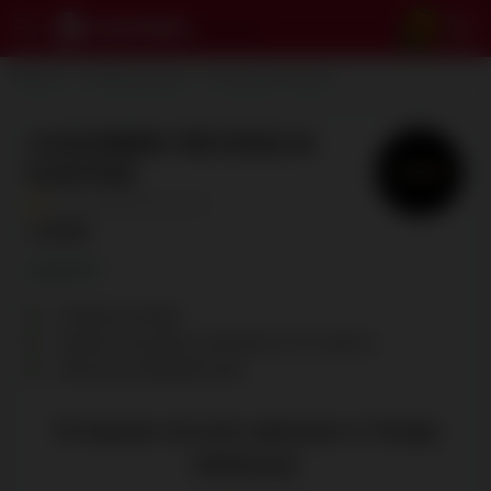
2
Główna
Ranking kasyn
Casombie Kasyno
CASOMBIE RECENZJA
KASYNA
1.0/10
ZALETY
Unikalny design
Siedem bonusów powitalnych do wyboru
Obszerna biblioteka gier
To kasyno nie jest zalecane w Twojej
lokalizacji