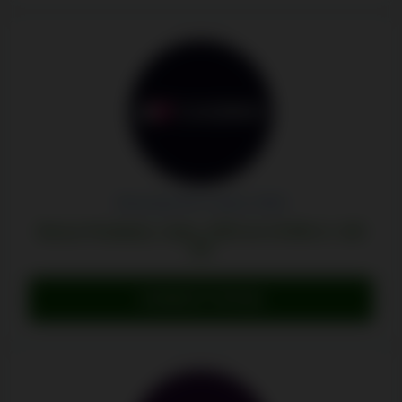
Recenzja NV Casino 2026
Bonus Powitalny: maks. 125% do 10 000 zł + 225
DS
ODWIEDŹ STRONĘ