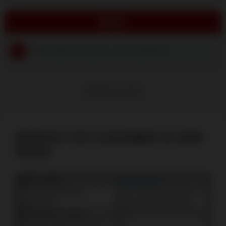
WADY
–
Brak kasyna na żywo w menu głównym
UTWÓRZ KONTO
BONUSY OD CASOMBIE W 2026
ROKU
🍁 Casombie
Zdobądź bonus
💰 Oferta powitalna z
maks. 150% do 13,500 zł +
depozytem
300 Darmowych Spinów
💲 Minimalna wpłata
40 zł
❗ Warunki obrotu bonusem
35x