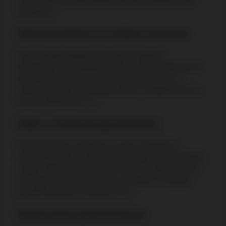
obrócić 40x przed uzyskaniem dostępu do wypłaty
wygranych.
Oferta powitalna na zakłady sportowe
Bonus bukmacherski to klasyczna premia
depozytowa, wynosząca 100% do 450 zł. Minimalny
depozyt kwalifikujący się do promocji to 90 zł, a
premia wymaga 1-krotnego obrotu z wydarzeniami o
kursie minimalnym 1,5.
Piątki z Gold Blackjack/Ruletka
Premia dla gry w kasynie na żywo. Wystarczy
uruchomić jedną z premiowanych gier i jeżeli uda się
zdobyć jedną z kombinacji K oraz Q (w Blackjacku),
lub wygra się stawiając 9 zł na zielone, to kasyno
przyzna dodatek o wartości 45 zł.
Weekendowy Reload Bonus