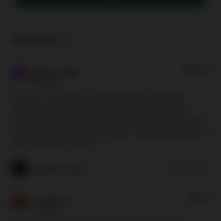
Recenzje
(7)
10.0
agata weber
28.01.2025
Kasyno Casombie PL poznałam przez przypadek,
trafiając na Wasze recenzje kasyn online w Polsce.
Cieszę się, że przeczytałam ten artykuł, bo dzięki niemu
mam teraz nowe ulubione kasyno. Szczególnie polecam
tutaj turnieje hazardowe!
Casombie Kasyno
0
0
9.0
Kryspin D
27.01.2025