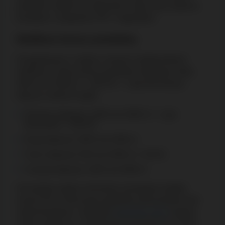
premiami. Warto też realizować misje, brać udział w
turniejach i programie VIP z nagrodami.
SlotRave bonus powitalny
Przygotowany z myślą o nowych użytkownikach
SlotRave Casino bonus powitalny obejmuje maks.
200% do 12500 zł + 150 DS + 1 grę bonusową i
dotyczy czterech wpłat:
Pierwszy depozyt: 100% do 2500 zł + 1 gra
bonusowa + 100 DS
Drugi depozyt: 200% do 2500 zł
Trzeci depozyt: 50% do 2500 zł + 50 DS
Czwarty depozyt: 100% do 5000 zł
Na każdym etapie minimalna wymagana wpłata
wynosi 50 zł. Bonusowa gotówka przyznawana jest
natychmiastowo, natomiast
darmowe spiny
kasyno
online wypłaca w codziennych paczkach po 10 DS.