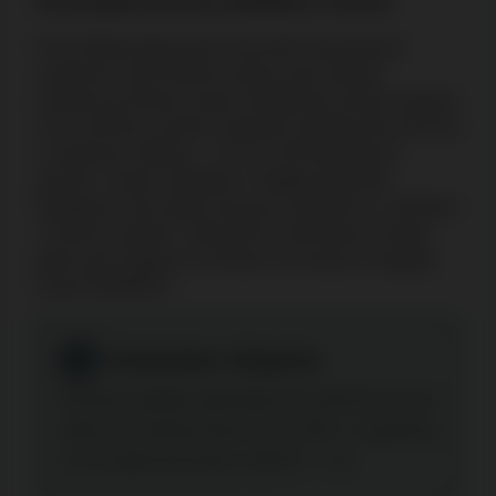
Pozostałe bonusy SlotRave Casino
Poza ofertą tradycyjnych bonusów kasynowych
znajdziesz tutaj również sekcję misji, których
realizacja pozwala zyskać dodatkowe punkty nagrody.
Za ich pomocą możesz kupować ekskluzywne bonusy
w natywnym sklepie – od 5 do 100 darmowych
spinów z niskim zakładem. Podgląd aktualnie
dostępnych dla siebie promocji znajdziesz w zakładce
„Centrum nagród”. Sprawdź też oferowane turnieje,
gdzie pule nagród w eventach sieciowych osiągają
nawet 2000000 €.
Komentarz eksperta
Pierwsza wpłata automatycznie przenosi Cię do
strefy VIP. Zbieraj Rave Coins (RC) i wymieniaj
je na środki bonusowe. 300 RC = 4 zł.