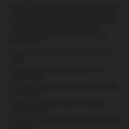
Gracze z Polski mogą wpłacić depozyt w SlotRave za
pomocą BLIKA, kart Visa i Mastercard, e-portfeli Jeton
oraz 16 opcji krypto. Niezależnie od wybranej opcji,
minimalna wpłata 25 zł obowiązuje każdego,
transakcje księgowane są od razu i wolne są od
wszelkich opłat.
Po zalogowaniu na konto do gry kliknij przycisk „+
Wpłata”.
Określ preferowaną metodę płatności z listy
dostępnych opcji.
Opcjonalnie: wybierz bonus od depozytu lub podaj
kod promocyjny.
Wpisz wartość swojej wpłaty, przestrzegając
określonych limitów.
Sfinalizuj transakcję, odbierz bonus i przejdź do gry
za pieniądze.