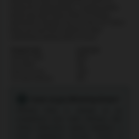
teleturnieje. Kasyno współpracuje z ponad 110
dostawcami oprogramowania, a najwięcej tytułów
dostarczają marki Games Global, KA Gaming,
Spinomenal, Pragmatic Play oraz Play’n GO. Oprócz
klasycznych gier RNG znajdziesz tu także
rozbudowaną selekcję kasyna na żywo.
Kategoria gier
Liczba gier
Automaty wideo
8000+
Gry stołowe
350+
Kasyno na żywo
1300+
Gry natychmiastowe
900+
Czym są gry BGaming Drops?
BGaming Drops to automaty do gry
przygotowane przez studio BGaming, które
oferują ekskluzywne nagrody dodatkowe w
formie spadających bonusów. Premie te