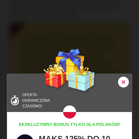
Wymogi obrotu wynoszą 40x dla wygranych z DS
oraz dla bonusu gotówkowego.
Pamiętaj, że przy aktywnym bonusie
Twoja maksymalna stawka nie może
przekroczyć kwoty 20 zł. Z kolei
podczas realizacji warunków obrotu
warto obstawiać kwalifikujące się sloty
online, gdyż tylko one gwarantują 100%
udział stawek w spełnianiu wymogów
OFERTA
regulaminowych.
OGRANICZONA
CZASOWO!
Bonus reload Friday Night Out
EKSKLUZYWNY BONUS TYLKO DLA POLAKÓW!
W każdy piątek możesz sięgnąć po bonus SlotRave
MAKS.125% DO 10
od depozytu, otrzymując w ten sposób 50% do 250 zł