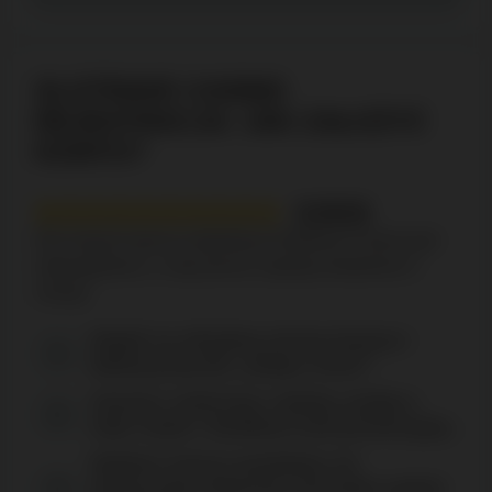
SLOTRAVE CASINO
REJESTRACJA: JAK ZAŁOŻYĆ
KONTO?
9.9
/
10
Dla nowych graczy rejestracja SlotRave Casino jest
obowiązkowa, a cały proces zajmuje dosłownie 2
minuty:
Wejdź na oficjalną stronę kasyna i
kliknij przycisk „Dołącz teraz”.
Zaznacz swój kraj i walutę, podaj e-
mail, hasło i SlotRave kod promocyjny.
Wybierz bonus powitalny od
pierwszego depozytu lub pełen pakiet