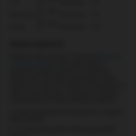
Visa
Natychmiast
0%
zł
65 – 6900
MasterCard
Natychmiast
0%
zł
65 – 6900
Revolut
Natychmiast
0%
zł
Wypłata wygranych
SlotRave działa na licencji, a więc jest to
kasyno na
prawdziwe pieniądze
, które oferuje zgodne z
regulacjami wypłaty wygranych. Do dyspozycji
polskich graczy pozostają 16 kryptowalut, przelew
bankowy oraz karty Visa i Mastercard. Najszybciej, bo
nawet w ciągu kwadransa, realizowane są wypłaty
kryptowalutowe, np. Bitcoin, Ethereum, Dogecoin.
Otwórz sekcję wpłat na swoim koncie, a następnie
kliknij „Wypłata”.
Z rozwijanej listy wybierz preferowaną metodę