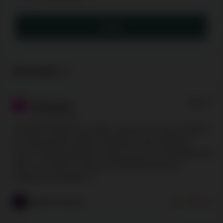
Wyślij
Recenzje
(7)
5.0
Katarzyna
Jeden dzień temu
Szukałam klasycznej ruletki i okazało się że gry stołowe
nie mają swojej osobnej zakładki w menu głównym
strony. Trzeba wpisywać nazwę ręcznie w wyszukiwarkę
żeby coś znaleźć, trochę to przekombinowali ale
ostatecznie pograłam ;)
SlotRave Kasyno
0
0