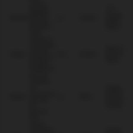
21 Burn
Blackjack,
7777
Blackjack
Gaming,
Blackjack
1 zł
10 000 zł
American,
100HP,
Blackjack 3
Betsoft
Hand
9 Masks of
Fire Roulette,
Play’n GO,
American
Ruletka
0,5 zł
10 000 zł
Spinomenal,
Roulette 3D,
Reevo
European
Roulette VIP
Baccarat
Suupreme
No
Platipus,
Commission,
OneTouch,
Bakarat
1 zł
5000 zł
Baccarat
Hacksaw
Pro,
Gaming
Baccarat
Mini
All Aces
Video Poker,
Igrosoft,