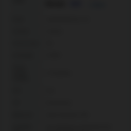
wpłaty
+ 7 Więcej
Email
support@slotrave.com
Licencja
Curacao
Czat na żywo
Tak
Liczba gier
10 000+
Termin
wypłaty
0–24 godziny
środków
RTP
97%
VIP
50 poziomów
Właściciel
Galan Operations SRL
Certyfikat
Tak, 256-bitowe szyfrowanie przez