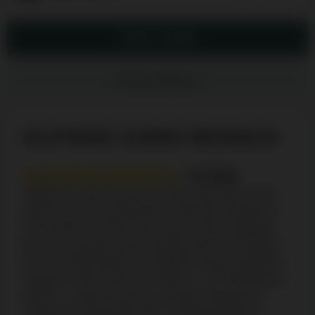
DODAJ OPINIĘ
POKAŻ WIĘCEJ
SLOTRAVE CASINO RECENZJA
9.7/10
SlotRave Casino należy do Galan Operations SRL –
spółki na licencji Kahnawake Gaming Commission.
Uruchomione w 2025 roku kasyno online dostępne
jest już w polskiej wersji i oferuje ponad 10 000 gier
od 110+ deweloperów. W SlotRave bonus powitalny
obejmuje maks. 200% do 12500 zł + 150 darmowych
spinów + 1 grę bonusową, natomiast stali gracze
znajdą tu 50 poziomów VIP z nagrodą główną w