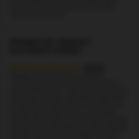
pozostaje euro, więc przy wypłatach może mieć
miejsce przewalutowanie.
PROMOCJE I BONUSY
SLOTRAVE CASINO
9.8/10
Sięgając po przygotowane przez SlotRave
Casino
bonusy kasynowe
, znajdziesz 8 głównych
zakładek promocyjnych. Cztery z nich dotyczą pakietu
powitalnego od kolejnych depozytów. Kasyno oferuje
też cotygodniowy bonus reload w każdy piątek oraz
darmowe spiny wypłacane przez 7 dni po jednej
kwalifikującej się wpłacie. Na naszą uwagę zasługuje
dostępny tu bonus bez depozytu w postaci mobilnych
darmowych spinów oraz Koła Fortuny z losowymi