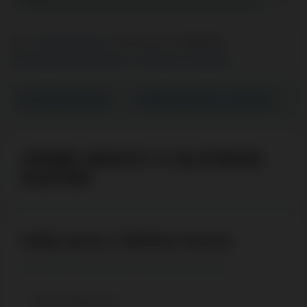
Autor:
Jacek Michałski
Zaktualizowano:
05.08.2026
Jak oceniamy kasyna online?
Informacje o reklamach
Ogólne informacje
SlotRave bonusy i promocje
B
OPINIE GRACZY O SLOTRAVE
KASYNO
Dodaj opinię o SlotRave Kasyno