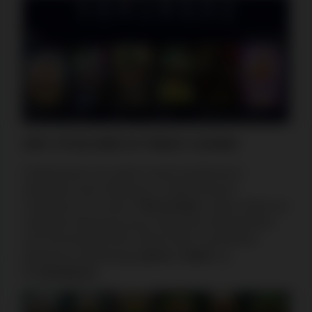
GRY STOŁOWE W TRINO CASINO
Zastanawiasz się, gdzie szukać popularnych
wirtualnych gier stołowych w lobby kasyna?
Znajdziesz je w sekcji "
Planszówka
", gdzie ukryły się
rozgrywki sterowane przez algorytmy komputerowe
oraz technologię RNG. Mowa tutaj o możliwości
typowania wirtualnego
pokera
,
ruletki
czy
też
blackjacka
.