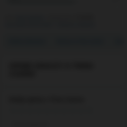
Autor:
Klara Czerwinska
Zaktualizowano:
07.08.2026
Jak oceniamy kasyna online?
Informacje o reklamach
Ogólne informacje
Bonusy w Trino Casino
Jak z
OPINIE GRACZY O TRINO
CASINO
Dodaj opinię o Trino Casino