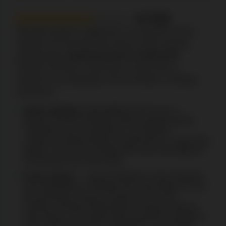
6.7/10
Wszelkie pytania, wątpliwości czy sugestie można
kierować do konsultantów kasyna, którzy oferują
profesjonalne
wsparcie gracza w trybie 24/7
.
Polskich klientów z pewnością ucieszy fakt, iż
dostępne są następujące formy kontaktu z obsługą
kasynową:
Adres mailowy
support@trinocasino.com —
klasyczna forma kontaktu, która wymaga jednak
uzbrojenia się w cierpliwość. Konsultanci
zazwyczaj odpowiadają na zgłoszenia w ciągu kilku
godzin, choć czas oczekiwania może się wydłużyć
do pełnego dnia roboczego.
Czat na żywo
— opcja kontaktowa, jaka dostępna
jest całodobowo i każdego dnia. Aby połączyć się z
pracownikiem kasyna za pomocą live chat,
wystarczy kliknąć żółtą ikonkę w prawym dolnym
rogu ekranu. Na chwilę obecną wsparcie dostępne