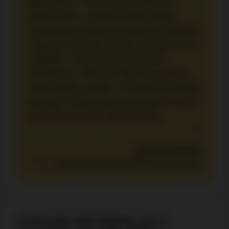
Moja opinia o Trino kasyno online jest
jednoznaczna - jak na tak młody serwis
hazardowy, dostawca prezentuje się świetnie.
Pozytywne wrażenie wywiera potężny bonus
powitalny z sensownymi warunkami
obrotowymi, a także dostępność szybkich
metod wpłaty i wypłaty. 12 100 PLN od wpłaty
depozytu i 400 darmowych spinów to jedyna
taka oferta na rynku iGamingowym.
”
Klara Czerwinska
Tytuł magistra w zakresie projektowanie i rozwój gier
ze specjalizacją w grach kasyn internetowych
OGÓLNE INFORMACJE O