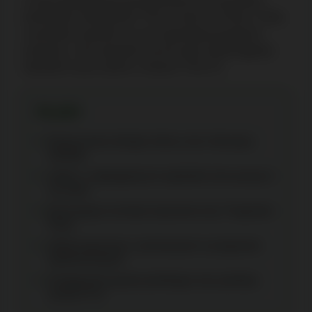
Z dużą dokładnością przyjrzeliśmy się wszystkim
elementom działalności Trino Casino w Polsce. Kilka
czynników wywarło na nas naprawdę pozytywne
wrażenie, choć pojawiło się też parę niedociągnięć.
Sprawdź nasze opinie o kasyno Trino PL.
PLUSY
Nowoczesny design strony oraz intuicyjny
interfejs
Jeden z najbogatszych pakietów bonusowych
na rynku
Ekscytujące turnieje kasynowe (np. Pragmatic
Play)
Sklep kasynowy z promocjami w programie
lojalnościowym
Dostępność języka polskiego oraz polskiej
waluty PLN