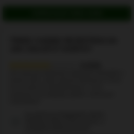
UTWÓRZ KONTO TRINO CASINO
TRINO CASINO REJESTRACJA:
JAK ZAŁOŻYĆ KONTO?
6.3
/
10
Aby rozpocząć obstawianie najlepszych automatów w
kasynie online, należy utworzyć profil gracza. Proces
ten nie należy do skomplikowanych, o czym
przekonasz się, postępując zgodnie z poniższymi
wskazówkami:
Za pomocą przeglądarki otwórz
oficjalną stronę Trino Casino, a
następnie kliknij przycisk