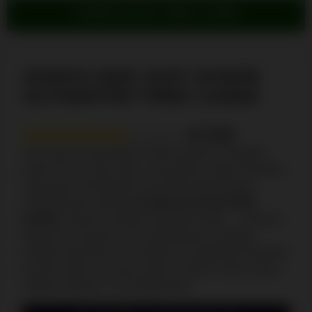
UTWÓRZ KONTO TRINO CASINO
OFERTA GIER: DUŻY WYBÓR
AUTOMATÓW TRINO CASINO
6.7/10
Choć jest to stosunkowo młode kasyno, to jednak
portal Trino Casino dba o wszystkich swoich klientów.
Lobby gier hazardowych jest tutaj odpowiednio
rozbudowane, oferując
dostęp do ponad 9000
tytułów
. Oferta to przede wszystkim sloty — zarówno
klasyczne maszyny, jak i progresywne jackpoty,
turnieje kasynowe czy minigry. Do dyspozycji klientów
jest też kasyno na żywo, gdzie znaleźć można stoły z
ruletką, pokerem czy blackjackiem.