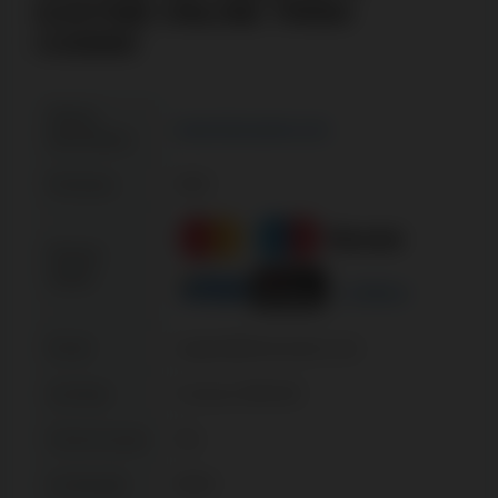
KASYNIE ONLINE TRINO
CASINO
Strona
www.trinocasino.com
internetowa
Premiera
2024
Metody
wpłaty
+ 12 Więcej
Email
support@trinocasino.com
Licencja
Curacao 365/JAZ
Czat na żywo
Tak
Liczba gier
9000+