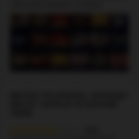
ruletki
,
pokera
,
blackjacka
czy
bakarata
.
METODY PŁATNOŚCI: SPOSOBY
WPŁAT I WYPŁAT W KASYNIE
TRINO
7/10
Lokalizowanie serwisu hazardowego pod kątem