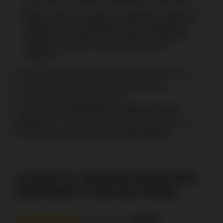
jest w dwóch językach: angielskim i niemieckim.
FAQ —
sekcja najczęściej zadawanych pytań nie
została jeszcze przetłumaczona na język polski.
Informacje tu zawarte (choć bardzo przydatne)
dostępne są na ten moment wyłącznie po
angielsku.
Aby nie pozostać gołosłownymi, postanowiliśmy
skontaktować się z pracownikami platformy
hazardowej. Na naszego maila
otrzymaliśmy
odpowiedź po zaledwie dwóch
godzinach
, z kolei połączenie z konsultantem na
czacie udało się nawiązać
w ciągu minuty
.
LICENCJA I BEZPIECZEŃSTWO
DOSTAWCY KASYNA TRINO
6/10