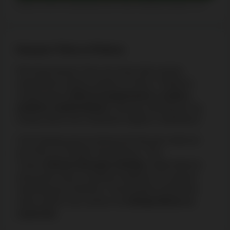
Założone w 2024 | Licencjonowane przez Curacao Gambling Commission | 18+ |
Graj odpowiedzialnie | anonimowihazardzisci.org
Kasyno Trino w Polsce
Recenzja kasyna Trino nie może obyć się bez
sprawdzenia statusu portalu w Polsce. Platforma
została dosyć
dobrze przygotowana z myślą o
polskich użytkownikach
, oferując polskojęzyczną
wersję strony oraz możliwość wpłaty w złotówkach.
Choć brakuje jeszcze tłumaczeń dla paru sekcji (w
tym FAQ czy Polityki Prywatności), Trino
Casino
oferuje intuicyjny interfejs
, dzięki któremu
poruszanie się po zasobach platformy nie stanowi
najmniejszych trudności. W przypadku problemów
warto zwrócić się o pomoc do
obsługi klienta na
czacie live
.