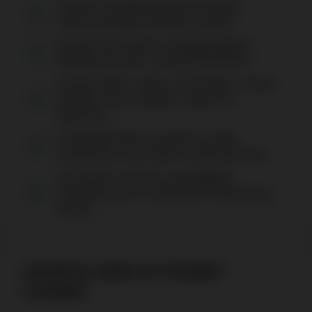
Otwórz oficjalną stronę kasyna
internetowego FEZbet Casino.
Na górnym pasku nawigacyjnym
kliknij przycisk „ZAŁÓŻ KONTO”.
Podaj swój e-mail, ustal login i hasło,
wybierz kraj, walutę i wpisz nr
telefonu.
Uzupełnij dane osobowe, datę
urodzenia oraz adres zamieszkania.
Na koniec zaznacz wymagane
oświadczenie i potwierdź rejestrację
konta.
OFERTA GIER W FEZBET
CASINO