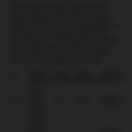
FEZbet Casino oferuje ponad 200 stołów do gry
online, przy których możesz obstawiać pokera,
bakarata, blackjacka, ruletkę oraz inne kasynowe
klasyki w wersji wideo. Losowe rozgrywki oparte na
RNG dostarczane są tutaj przez takie studia jak
Caleta, Platipus, 7777 Gaming, Betsoft czy Evoplay.
Poza klasycznymi stołami znajdziesz tu również
unowocześnione wersje gier, np. Texas Hold’em
Bonus oraz European Mega Boost Roulette.
Dostępne
Stawka
Stawka
Dostawcy
Gra
rodzaje gry
minimalna
maksymalna
oprogramowan
Turbo
Roulette,
French
Evoplay, 7777
Ruletka
0,1 zł
1 000 zł
Roulette,
Gaming, Iron D
European
Roulette
21 Burn
Blackjack,
Gaming Corps,