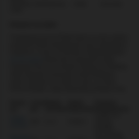
Gold Hold
94,08%
Wysoka
5 000x
Novomatic
& Win
Kasyno na żywo
Przygotowane przez FEZbet kasyno na żywo zawiera
ponad 830 stołów obsługiwanych przez prawdziwych
krupierów w czasie rzeczywistym. Najpopularniejsze
gry live casino
dostarczane są tutaj przez studia
Pragmatic Play Live, Evolution Gaming oraz Winfinity.
Oferta obejmuje innowacyjne wersje blackjacka,
pokera, bakarata oraz ruletki na żywo, np. Royal
Riches Roulette, a także teleturnieje jak Money Time.
Rodzaj
Liczba
Stawka
Stawka
Dostawcy
gry
gier
minimalna
maksymalna
oprogramowania
Live88, Vivo
Ruletka
200+
0,1 zł
25 000 zł
Gaming,
na żywo
Evolution
Vivo Gaming,
Blackjack