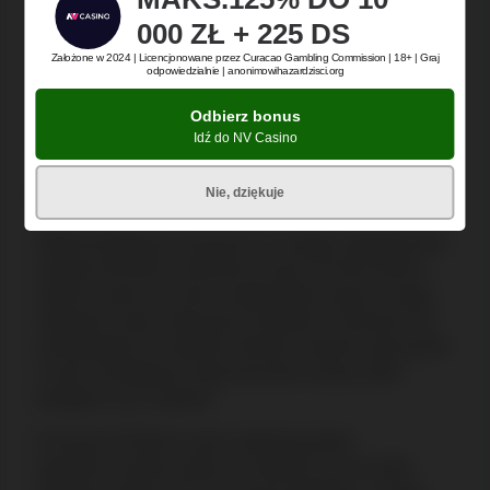
indywidualnie bonusów. Istnieje też możliwość
000 ZŁ + 225 DS
otrzymywania stałego cashbacku, który osiąga 5%,
Założone w 2024 | Licencjonowane przez Curacao Gambling Commission | 18+ | Graj
10% i 15% na trzech najwyższych etapach programu.
odpowiedzialnie | anonimowihazardzisci.org
Dodatkowo członkowie VIP mają zapewniony
Odbierz bonus
priorytetowy kontakt z działem obsługi poprzez
Idź do NV Casino
całodobowy czat online.
Reszta bonusów w FEZbet Kasyno
Nie, dziękuje
Wśród dostępnych promocji na uwagę zasługują dwa
rodzaje bonusów cashback liczone od strat netto w
slotach i grach na żywo, dzięki którym gracze mogą
odzyskać część utraconych środków w okresach od
poniedziałku do niedzieli. Możesz również skorzystać
z trzech dostępnych tutaj bonusów reload, które
dostępne są co tydzień.
Promocje FEZbet Casino obejmują także
regularne turnieje, gdzie do zdobycia są nie tylko