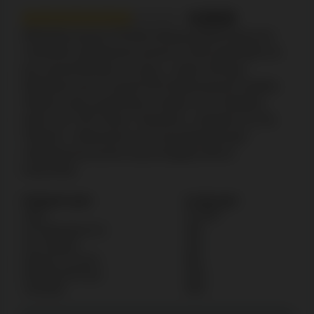
6.9/10
Biblioteka kasyna FEZbet oferuje polskim graczom
możliwość obstawiania ponad 11 000
automatów do
gry, ponad 800 gier na żywo, a także 200 gier
błyskawicznych i ponad 250 ekskluzywnych tytułów.
Główne menu podzielone zostało na 11 kategorii,
takich jak TOP, Nowe, Popularne, Jackpoty czy Gry
Stołowe, a filtrowanie oraz wyszukiwarka gier
ułatwiają poruszanie się po bogatej ofercie
kasynowej.
Kategoria gier
Liczba gier
Sloty
10 300+
Gry błyskawiczne
200
Gry stołowe
230
Kasyno na żywo
835
Ekskluzywne gry
250+
Jackpoty
490+