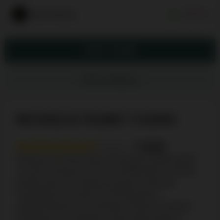
Fezbet Kasyno
0
0
DODAJ OPINIĘ
POKAŻ WIĘCEJ
RECENZJA FEZBET CASINO
7.4/10
Należące do NovaForge LTD kasyno FEZbet działa
na licencji Anjouan nr ALSI-152406028-FI2 i oferuje
polskim graczom dostęp do ponad 11 000 gier
hazardowych od około 110 deweloperów
oprogramowania, np. Hacksaw Gaming i Evolution.
Nowi gracze po rejestracji konta mogą zyskać w