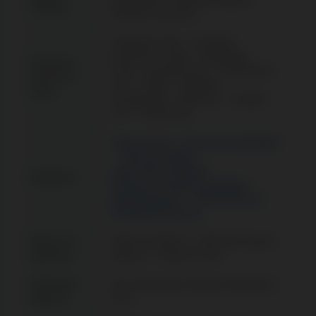
siedziby
Związek Komorów
Pragmatic Play
Evolution
・
・
Amusnet
Ezugi
Stakelogic
・
・
・
Dostawcy
Onair
Bombay Live
Creedroomz
・
・
kasyn na
Live
Popok
Winfinity
・
・
・
żywo
Vivogaming
Galaxsys
Imagine
・
・
Live
SaGaming
・
Nowe kasyna
・
Kasyna na pieniądze
・
Kasyna mobilne
・
Kasyna bez pobrania
・
Kategoria
Kasyna z szybkimi wypłatami
・
Android kasyna
・
IPhone kasyna
・
Wypłacalne Kasyna
Bonus od
100% do 2250 zł + 200 Darmowych
depozytu
Spinów + 1 Bonus Crab
Minimalny
45 zł; Minimalny depozyt bonusowy -
depozyt
45 zł