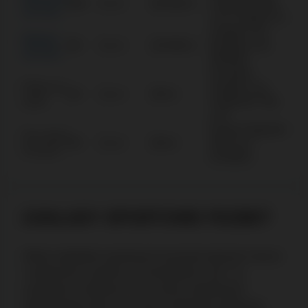
500+
0,1 zł
100 000 zł
Pragmatic Play
na żywo
Live, Imagine Live
Imagine Live,
Bakarat
80+
0,1 zł
125 000 zł
Bombay Live,
na żywo
Winfinity
Evolution,
Poker na
Imagine Live,
20+
0,1 zł
100 zł
żywo
Pragmatic Play
Live
Ezugi, Pragmatic
Gry show
30+
0,1 zł
100 zł
Play Live,
na żywo
Evolution
ZAKŁADY SPORTOWE FEZBET
Oferta zakładów sportowych pozwala typować mecze
i wydarzenia zarówno na komputerze, jak i na
urządzeniu mobilnym. Nie musisz rejestrować
oddzielnego konta, ale masz możliwość aktywacji