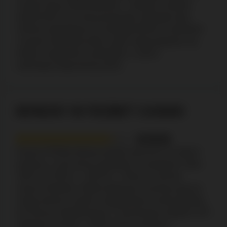
naszym kraju metod płatności - brakuje tu jednak
kodów BLIK. Na naszą pochwałę zasługuje tutaj
również polskojęzyczna obsługa klienta, aczkolwiek
czasami trzeba poczekać, gdyż mogą pojawiać się
drobne niejasności wynikające z użycia
automatycznego tłumaczenia.
BONUSY W FEZBET CASINO
8.5/10
Kasyno FEZbet oferuje polskim graczom 12 stałych
promocji, w tym bonus powitalny w wysokości maks.
100% do 2250 zł + 200 DS i 1 Bonus Crab dla
nowych klientów. Wśród aktywnych promocji gracze
mogą również znaleźć cotygodniowe zwroty gotówki,
trzy bonusy doładowujące, 5-poziomowy program VIP,
regularne turnieje, a także bonusy bieżące i