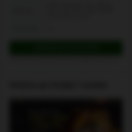
Ruletka, Blackjack, Sloty, Bakarat,
Wybór gier
Kości, Poker, Keno, Bingo, Zdrapki,
Loteria, Craps, Sic Bo
Gra na żywo
Tak
ZAREJESTRUJ SIĘ W KASYNIE
Założone w 2020 | Licencjonowane przez Curacao Gambling Commission | 18+ |
Graj odpowiedzialnie | anonimowihazardzisci.org
PRZEGLĄD FEZBET CASINO