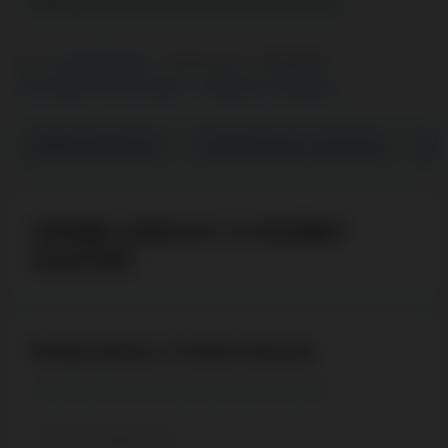
Autor:
Jacek Michałski
Zaktualizowano:
13.05.2026
Jak oceniamy kasyna online?
Informacje o reklamach
Ogólne informacje
Fezbet bonusy i promocje
Bib
OPINIE GRACZY O FEZBET
KASYNO
Dodaj opinię o Fezbet Kasyno