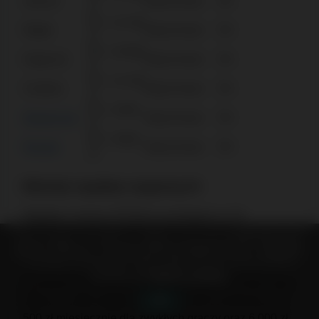
Litecoin
Natychmiast
0%
zł
45 – 21 145
Ripple
Natychmiast
0%
zł
60 – 20 000
Dogecoin
Natychmiast
0%
zł
45 – 21 145
Cardano
Natychmiast
0%
zł
50 – 8 000
Mastercard
Natychmiast
0%
zł
50 – 8 000
Revolut
Natychmiast
0%
zł
Metody wypłaty wygranych
Wypłaty z kasyna FEZbet są dostępne w 16
metodach, w tym przelewy bankowe, karta
Korzystając z tej witryny, zgadasz się na używanie przez nas
Mastercard, e-portfel MiFinity oraz kryptowaluty
plików cookies w celu optymalizacji działania strony i poprawy
komfortu użytkowania. Więcej informacji na naszej stronię
Bitcoin i Dogecoin. Minimalne wypłaty są ograniczone
poświęconej
plikom cookies.
do 40-60 zł dla prawie wszystkich opcji i do 255 zł dla
Bitcoin. Limity wypłat wynoszą 2 000 zł dziennie i 31
OK
500 zł miesięcznie dla zwykłych graczy oraz 6 000 zł