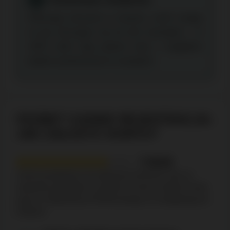
Obracając bonusem w kasynie, zwróć uwagę
na gry wliczające się do tych wymogów – w
100% obrót dają jedynie sloty z wyjątkiem
tytułów wymienionych w zasadach.
FEZBET CASINO REJESTRACJA:
JAK ZAŁOŻYĆ KONTO?
7.9
/
10
Zanim przejdziesz do aktywacji promocji i gry na
prawdzie pieniądze w kasynie, musisz założyć konto
gracza. Rejestracja FEZbet polega na następujących
krokach: