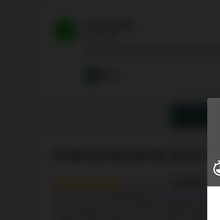
Gracz12121
14.04.2020
Nie polecam, zero kontaktu, zero możl
Booi
FUNKCJONALNOŚĆ BOOI CA
6.4/10
Booi Casino to stosunkowo
nowe kasyno onlin
jest dla graczy z wielu rynków europejskich 
Cyprze. Booi Casino ma nowoczesny wygląd i ko