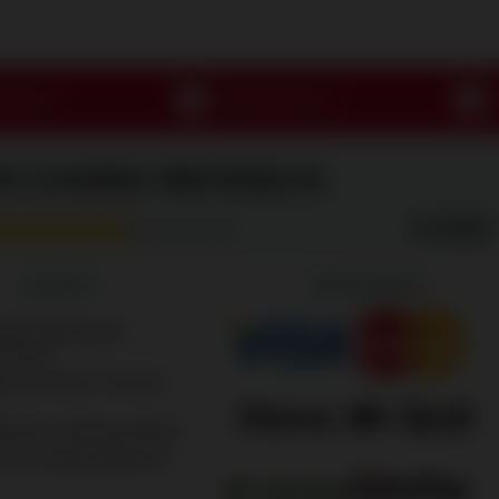
synach
Gry Hazardowe
I CASINO RECENZJA
6.4/10
ZALETY
PŁATNOŚCI
ały katalog gier
dowych
e promocje i bonusy
jonalna obsługa klienta
czne metody płatności