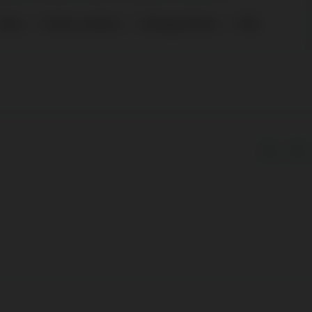
Sloty
Godne zaufania
Obsługa klienta
FAQ