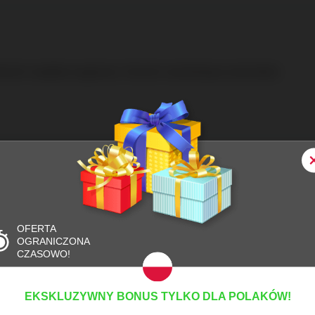
iwości wypłaty wygranej. Oszuści wyludzajacy pieniadze
DODAJ OPINIĘ
POKAŻ WIĘCEJ
SINO ONLINE
OFERTA
OGRANICZONA
CZASOWO!
e
, które zostało założone w 2019 roku i działa na podstawie l
i międzynarodowych. Strona internetowa obsługiwana jest prz
EKSKLUZYWNY BONUS TYLKO DLA POLAKÓW!
lorową stronę, którą można łatwo obsługiwać na dowolnym urz