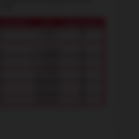
ypłat dziennie. Aby aktywować trzecią
ci 10%.
i maksymalna
Czas
Opłaty wypłaty %
/a
2 – 4 dni
0%
/a
2 – 4 dni
0%
–
–
/a
0 – 24 godzin
0%
/a
0 – 24 godzin
0%
/a
0 – 24 godzin
0%
/a
0 – 24 godzin
0%
/a
natychmiast
0%
/a
natychmiast
0%
/a
natychmiast
0%
/a
natychmiast
0%
/a
natychmiast
0%