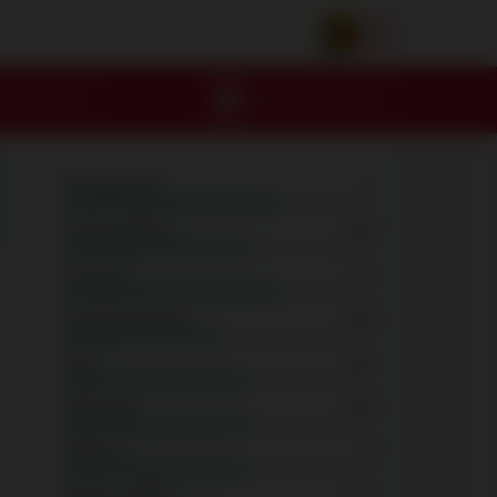
2
Gry na żywo
Bonusy Kasynowe
Darmowe spiny bez depozytu
Wiarygodność
7
Funkcjonalność
6.4
Promocje
7.1
Oprogramowanie
5.8
Sloty
6.1
Oferta gier
6.8
Płatności
6
Wersja mobilna
5.7