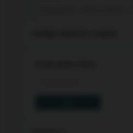
Metody płatności
Bonusy i promocje
OPINIE GRACZY O BOOI
Dodaj opinię o Booi
Wyślij
Recenzje
(5)