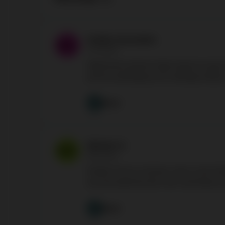
Kaśka Gorowiec
27.04.2022
Ogromnym plusem tego kasyna są gry o
jest też polskojęzyczna obsługa kasyn
Booi
Marian S.
08.02.2022
Kiedyś mocno niszowe, teraz coraz bard
ale przynajmniej dla mnie ważniejszy j
Booi