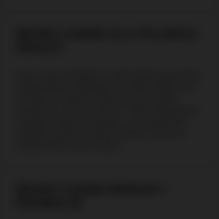
BEARO CASINO DLA POLSKICH
GRACZY
Bearo Casino udostępnia w pełni spolszczoną wersję
swojej platformy. Obejmuje to nie tylko interfejs, gry i
promocje, ale również regulaminy oraz zasady
korzystania z serwisu. Gracze z Polski mogą wpłacać
i wypłacać środki w złotówkach, a obsługa klienta
zapewnia wsparcie w języku polskim, również za
pośrednictwem czatu na żywo.
BEARO CASINO BONUSY I
PROMOCJE