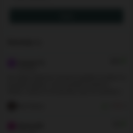
Wyślij
Recenzje
(6)
10.0
Kacper771
05.08.2026
Nie siedzę codziennie, ale jak już wpadam, to patrzę czy
jest jakieś zadanie i czy da się dobić do premii w
sklepie. Crab też mi raz dał spiny, więc nie narzekam :)
Bearo Kasyno
0
0
4.0
BartoszMI
22.07.2026