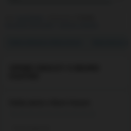
Autor:
Jacek Michałski
Zaktualizowano:
07.08.2026
Jak oceniamy kasyna online?
Informacje o reklamach
Ogólne informacje o Bearo Kasyno
Bearo bonusy i p
OPINIE GRACZY O BEARO
KASYNO
Dodaj opinię o Bearo Kasyno