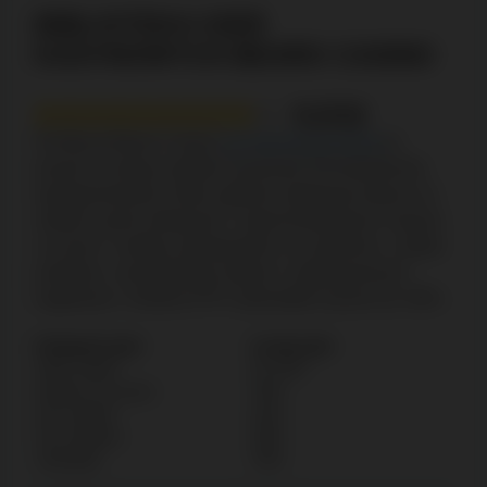
BIBLIOTEKA GIER
KASYNOWYCH BEARO CASINO
9.2/10
W ofercie Bearo Casino
gry kasynowe online
to
ponad 12 tysięcy tytułów od ponad 120 dostawców
oprogramowania. Menu główne obejmuje kasyno ze
slotami, grami stołowymi i natychmiastowymi, kasyno
na żywo z ruletką, blackjackiem czy pokerem, a także
jackpoty z mechanikami stałych i progresywnych
wygranych. Średnie RTP automatów wynosi ok. 96%.
Kategoria gier
Liczba gier
Sloty online
10 700+
Kasyno na żywo
700+
Gry instant
210+
Gry stołowe
230+
Jackpoty
740+