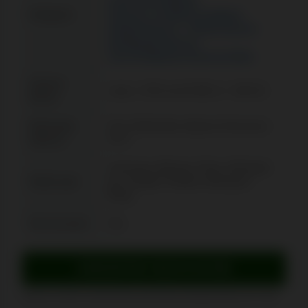
Kasyna do pobrania
・
Kategoria
Kasyna z szybkimi wypłatami
・
Android kasyna
・
IPhone kasyna
・
Wypłacalne Kasyna
・
Top 10 Najlepsze Kasyna Online
Deposit
maks. 175% do 63 000 zł + 400 DS
Bonus
Minimalny
45 zł; Minimalny depozyt bonusowy -
depozyt
45 zł
Automaty, Bakarat, Poker, Wirtualne
Wybór gier
gry, Zdrapki, Ruletka, Blackjack,
Bingo
Gra na żywo
Tak
ZAREJESTRUJ SIĘ W KASYNIE
Założone w 2026 | Licencjonowane przez Anjouan Gaming Authority | 18+ | Graj
odpowiedzialnie | anonimowihazardzisci.org