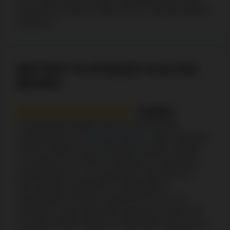
pozwalająca tworzyć kupony AKO w obrębie jednego
spotkania.
METODY PŁATNOŚCI KASYNA
BEARO
9.9/10
Do dyspozycji polskich graczy kasyno Bearo
przygotowało ok. 20
metod płatności
, które obsługują
również polską walutę. Minimalne wpłaty i wypłaty
zaczynają się tu od 90 zł. Depozyty nie wymagają
przewalutowania i są realizowane natychmiast. Z
kolei żądania wypłat kasyno obsługuje od
poniedziałku do piątku w godzinach 8-19 czasu
polskiego. Limity wypłat dla wyższego poziomu VIP
wynoszą 24 000 zł dziennie i 360 000 zł miesięcznie.