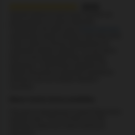
10/10
Spośród 8 głównych premii kasyna wyróżnia się
pakiet powitalny od czterech depozytów.
Przygotowane dla stałych graczy
bonusy kasynowe
obejmują dwa rodzaje cashbacku, dwie formy premii
reload, a także trzy bonusy kryptowalutowe dla
entuzjastów aktywów cyfrowych. Poza tym kasyno
Bearo ma dla użytkowników kilka elementów
grywalizacji z 5-poziomowym programem VIP,
sklepem bonusowym, wyzwaniami hazardowymi,
bonusami Crab oraz turniejami lokalnymi i
sieciowymi.
Bearo Casino bonus powitalny
Nowi gracze mogą otrzymać w kasynie Bearo bonus
powitalny maks. 175% do 63 000 zł oraz 400
darmowych spinów przy czterech pierwszych
depozytach: