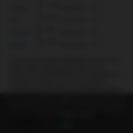
90 – 20 000
Cardano
Natychmiast
0%
zł
90 – 8000
Visa
Natychmiast
0%
zł
90 – 8000
Mastercard
Natychmiast
0%
zł
90 – 8000
Revolut
Natychmiast
0%
zł
W kasynie Bearo wpłata obsługiwana jest od 90 zł, a
Polacy mają do wyboru karty płatnicze Visa i
Mastercard, e-portfele MiFinity oraz 16 kryptowalut, w
tym Bitcoin, Dogecoin czy Cardano. Depozyty
księgowane są natychmiast i bez dodatkowych opłat
oraz prowizji.
Korzystając z tej witryny, zgadasz się na używanie przez nas
plików cookies w celu optymalizacji działania strony i poprawy
Zaloguj się na swoje konto do gry w kasynie.
komfortu użytkowania. Więcej informacji na naszej stronię
poświęconej
plikom cookies.
Kliknij przycisk płatności na górnym pasku
nawigacyjnym.
OK