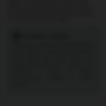
zakłady. 5% od wpłaty kasyno również nagradza
punktami lojalnościowymi. Wewnętrzna waluta służy
do zakupu bonusowej gotówki, darmowych spinów
oraz szans Crab w natywnym sklepie.
Komentarz eksperta:
W trakcie gry z aktywnym bonusem kasynowym
należy pamiętać o ograniczeniu maksymalnej
stawki zakładu, która wynosi 450 zł. Nie
przekraczaj tej kwoty, aby nie narazić się na
opóźnienia w obrocie lub blokadę
dotychczasowych postępów w zakresie
promocji.