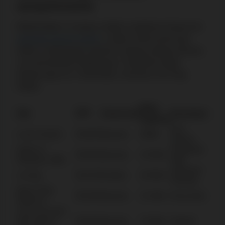
oprogramowania
Wśród blisko 11 tysięcy slotów znajdziesz klasyczne
automaty kasyna online
, a także nowoczesne gry
wideo z darmowymi spinami, funkcją zakupu bonusu
czy mechanikami Megaways. Popularne tytuły
dostarczają m.in. Novomatic, Amusnet, Iron Dog
Studio.
Maks.
Slot
RTP
Zmienność
Deweloper
wygrana
ELA
Lucky Dwarfs
95,90%
Wysoka
5000x
Games
Gates of
Pragmatic
96,50%
Wysoka
15 000x
Olympus 1000
Play
Hacksaw
Le King
96,14%
Średnia
20 000x
Gaming
Book of Ra
95,03%
Wysoka
10 180x
Novomatic
Deluxe 6
Lucy Luck and
the Crimson
95,50%
Wysoka
10 000x
Slotmill