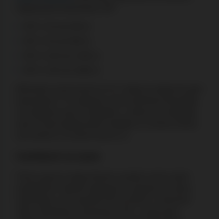
najwyższych poziomach VIP:
VIP 2: 3% do 450 zł
VIP 3: 5% do 900 zł
VIP 4: 10% do 1350 zł
VIP 5: 15% do 1800 zł
Minimalny zwrot wynosi 4,5 zł i dotyczy wyłącznie gier
kasynowych. Po zapisaniu się do promocji pozostaje
ona aktywna przez 4 tygodnie, a wówczas następuje
reset. Przed wypłaceniem środków ze zwrotu musisz
nimi obrócić na swoim koncie 1x.
Cashback na żywo
Polscy gracze mogą również uzyskać zwrot części
przegranych stawek zagranych w kasynie na żywo,
otrzymując w ten sposób 25% do 900 zł. Zwrot jest
stały, niezależnie od poziomu VIP, a rozliczenie