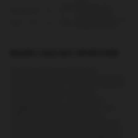
Live
10 000
SA Gaming, Vivo
Baccarat
110+
1 zł
zł
Gaming, Iconic 21
OnAir, Creedroomz Live,
Poker
10+
1 zł
5000 zł
Pragmatic Play Live
BEARO ZAKŁADY SPORTOWE
Platforma Bearo udostępnia też zakłady
bukmacherskie, jakie możesz obstawiać w ponad 20
dyscyplinach sportowych i e-sportowych. Bukmacher
oferuje szybkie zakłady kombinacyjne z
powiększonymi kursami, a także możliwość
przeglądania wydarzeń nadchodzących w ciągu
najbliższych 48 godzin. Mecze piłki nożnej,
koszykówki, tenisa, hokeja na lodzie czy baseballu
dostępne są w zakładach przedmeczowych oraz na
żywo. Dodatkowym atutem jest funkcja BetBuildera,