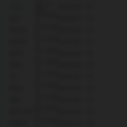
135 – 20
Bitcoin
Natychmiast
0%
000 zł
90 – 20 000
Tether
Natychmiast
0%
zł
90 – 20 000
USDCoin
Natychmiast
0%
zł
90 – 20 000
Ethereum
Natychmiast
0%
zł
90 – 20 000
Litecoin
Natychmiast
0%
zł
90 – 20 000
Solana
Natychmiast
0%
zł
90 – 20 000
Tron
Natychmiast
0%
zł
90 – 20 000
Binance
Natychmiast
0%
zł
90 – 21 380
Ripple
Natychmiast
0%
zł
90 – 20 000
Bitcoin Cash
Natychmiast
0%
zł
90 – 20 000
Dogecoin
Natychmiast
0%
zł