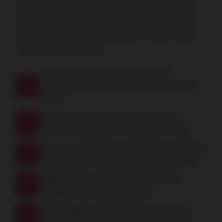
które musisz znać, aby poprawnie skorzystać z
ofert bonusowych. Wybraliśmy najważniejsze
zasady dotyczące dostępnego w iWild Casino
bonusu za rejestrację:
Bonus powitalny dostępny jest do
aktywacji w ciągu 24 godzin od rejestracji
konta.
Każdy etap pakietu na start wymaga
minimalnej wpłaty nie mniejszej niż 10$.
Kasyno może żądać dodatkowej weryfikacji
tożsamości podczas przyznawania premii.
Maksymalny współczynnik konwersji
środków z bonusu wynosi 5x.
Sumą wpłaty i premii gotówkowej trzeba
obrócić 30x; wygranymi ze spinów 40x.