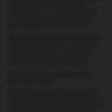
promocyjnymi za aktywność w sieciach
społecznościowych i subskrypcję newslettera.
W ofercie promocyjnej kasyna brakuje nam
jedynie programu lojalnościowego iWild.
Bonusy gotówkowe i darmowe spiny wymagają
tutaj obrotu od 30x do 40x, co pokrywa się ze
standardem branżowym. Statycznie rzecz
biorąc, takie warunki da się spełnić, zatem
określamy je jako średnio wymagające.
iWild Casino bonus powitalny a inne
kasyna internetowe
Porównaliśmy bonus powitalny kasyna online
iWild z ofertami innych popularnych polskich
operatorów hazardowych, aby pomóc Ci wybrać