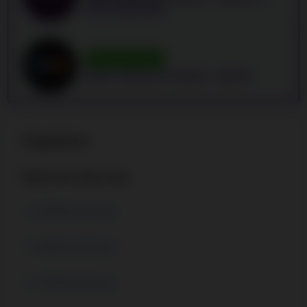
GRA BONUSOWA
BONUS POWITALNY
MAKS. 150% DO 67 500 ZŁ + 400 DS
Popularne
Najnowsze Recenzje
BetWest Kasyno
Bitguruz Kasyno
Twindor Kasyno