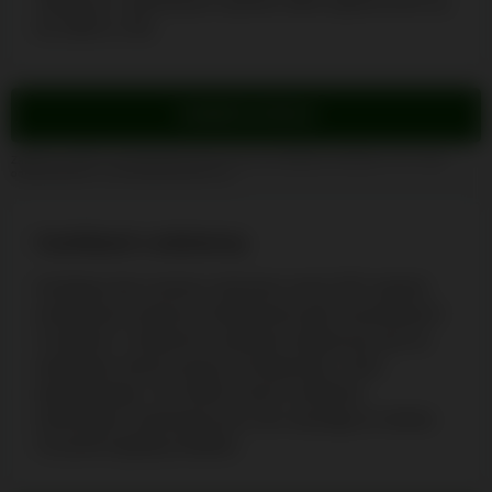
zdobycze z darmowych spinów, które ograniczone są
do 1000 zł, 40x.
ODBIERZ BONUS
Założone w 2022 | Licencjonowane przez Curacao Gambling Commission | 18+ | Graj
odpowiedzialnie | anonimowihazardzisci.org
Cashback codzienny
Każdego dnia możesz otrzymać zwrot 10% stawek
przegranych podczas obstawiania gier hazardowych
w kasynie. Codzienny cashback wypłacany jest na
podstawie strat liczonych od depozytu z dnia
poprzedniego. Ten iWild Casino cashback
otrzymujesz automatycznie, lecz wymaga on obrotu
3x przed wypłatą środków.