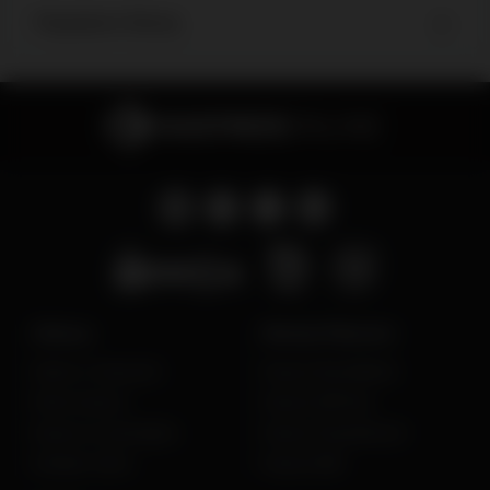
Popularne Strony
Główny
Metody Płatności
Opinie o kasynach
Kasyna MuchBetter
Nowe kasyna
Kasyna MiFinity
Kasyna na pieniądze
Kasyna Paysafecard
Zdrapki online
Kasyna Blik