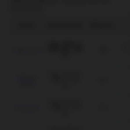
najbardziej opłacalny i atrakcyjny bonus dla
nowych graczy.
Kasyno
Bonus powitalny
Wpłata min.
Maks. 200% do
(d
iWild Casino
4000 USD + 400
10 $
DS
Maks. 120% do
Slotsgem
4950 zł + 225
80 zł
Kasyno
DS
Maks. 125% do
4
NV Casino
12500 zł + 250
20 zł
d
DS
Maks. 150% do