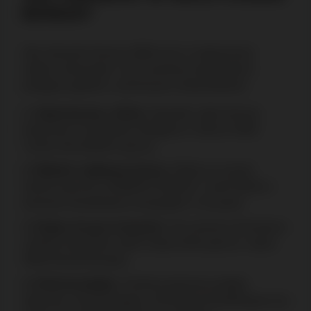
BONUSY
Aby otrzymać bonusy iWild oraz w najwyższym
stopniu skorzystać z tych promocji kasynowych,
postępuj zgodnie z poniższymi wskazówkami:
Zapoznaj się z ofertą
. Sprawdź, jakie bonusy
kasynowe są aktualnie dostępne w ofercie iWild
Casino dla polskich graczy.
Wybierz najlepszy bonus
. Kliknij na naszej
stronie przycisk „ODBIERZ BONUS”, jeżeli któraś z
promocji hazardowych przypadła Ci do gustu
Dołącz do gry w kasynie
. Przy pomocy formularza
szybkiej rejestracji załóż swoje konto gracza i wpisz
iWild kod promocyjny.
Dokonaj wpłaty
. Zrealizuj pierwszą wpłatę
depozytu, przestrzegając minimalnej kwalifikującej się