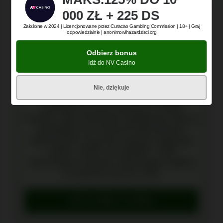
000 ZŁ + 225 DS
Założone w 2024 | Licencjonowane przez Curacao Gambling Commission | 18+ | Graj
odpowiedzialnie | anonimowihazardzisci.org
Odbierz bonus
Idź do NV Casino
Nie, dziękuje
BONUS POWITALNY IWILD CASINO
Zarejestruj konto gracza w iWild
Casino, aby otrzymać wyjątkowy bonus
powitalny od czterech pierwszych
depozytów. Łącznie możesz zgarnąć
maks. 100% do 4000$ + 400
darmowych spinów. Minimalna wpłata
w kasynie wynosi 10$.
IDŹ DO IWILD CASINO