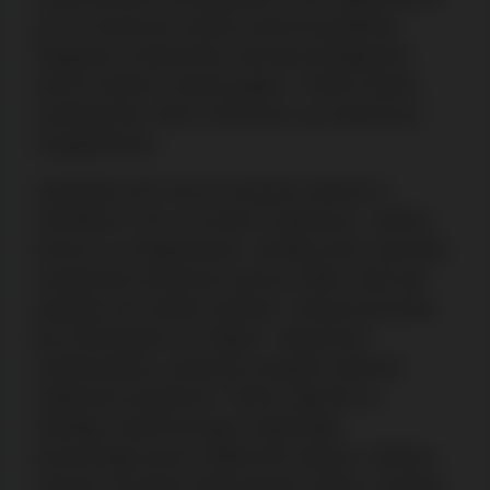
już w momencie wyboru premii powitalnej.
Regularni użytkownicy docenią dostępność
premii reload w każdy piątek, a także dwóch
cashbacków, które rozliczane są codziennie i
cotygodniowo.
Spodobał nam się też program poleceń z
zarobkami 10% od obrotu znajomych. Oprócz
bonusu za doładowanie, istnieją różne sposoby
zachęcania aktywnych graczy iWild, takie jak
jackpoty lub system poleceń. Sekcja bonusów
jest skierowana do stałych i aktywnych
użytkowników, ponieważ program poleceń
zapewnia przyjemne i hojne nagrody za
każdego zaproszonego znajomego,
poszerzając grono odbiorców kasyna. Możesz
również otrzymać ekskluzywne oferty z kodami