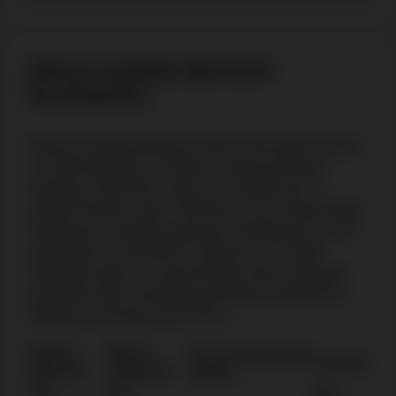
IWILD CASINO METODY
PŁATNOŚCI
Podczas wpłaty depozytu możesz skorzystać z blisko
20 metod płatności, do których należą przelewy
bankowe, kody BLIK, karty Visa i Mastercard, e-
portfele Revolut, Jeton i MiFinity czy też waluty krypto.
Natomiast do wypłaty wygranych dostępnych jest 10
kryptowalut, w tym Bitcoin, Dogecoin czy Tether.
Depozyty krypto nie mają dolnego limitu, natomiast
pozostałe opcje wymagają minimalnej wpłaty 80 zł.
Wypłaty zaczynają się od 100 zł.
Metoda
Wpłata
Czas przetwarzania
Prowizje
płatności
minimalna
wypłaty
Visa
80 zł
-
Brak