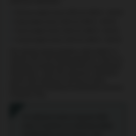
pierwszych depozytach:
Pierwsza wpłata: bonus 200% do 1000 $ + 100 DS
Druga wpłata: bonus 100% do 1000 $ + 100 DS
Trzecia wpłata: bonus 100% do 1000 $ + 100 DS
Czwarta wpłata: bonus 150% do 1000 $ + 100 DS
Aby otrzymać premię powitalną, należy wpłacić co
najmniej 10$. Przed wypłatą wygranych z bonusu za
rejestrację wymagany jest obrót 60x sumą depozytu i
doładowania, a także 30x wygranymi z darmowych
spinów, które wypłacane są do gry na Sweet
Bonanza/Sugar Rush/Dog House/Big Bass Bonanza
(Pragmatic Play).
Po założeniu konta w kasynie iWild
masz 24 godziny na realizację wpłaty
kwalifikującej się do bonusu, aby