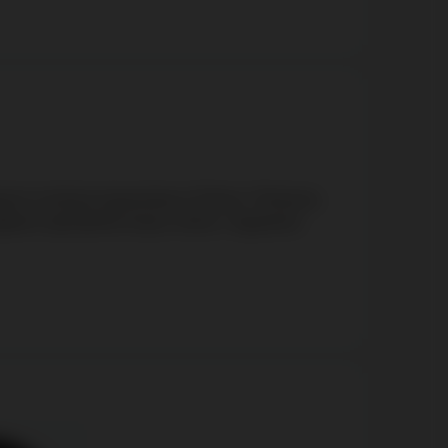
yjnych w branży kasynowej w Polsce. Pierwszą
kami operatorów kasyn online i regularnie