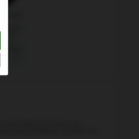
s Kasyno
Licencjonowane
ng Commission |
edzialnie |
zisci.org
ppySlots
no
Jest też autorką recenzji kasyn i gier
doświadczenia zawodowego, co przekuwa się w