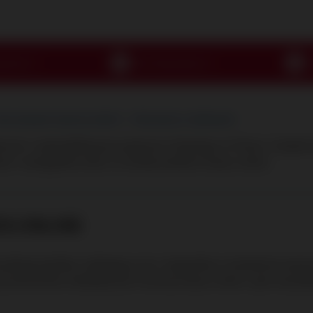
synach
Gry Hazardowe
ak oceniamy kasyna online?
Informacje o reklamach
czeni i wykwalifikowani pasjonaci iGamingu w Polsce. Zespół 
ne i wiarygodne treści ze świata polskich kasyn online.
S.ONLINE
ofesjonalistów, składający się z ekspertów w dziedzinie pisania
ię tworzeniem obiektywnych recenzji kasyn online i gier hazard