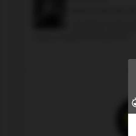
Ekspert ds. kasyn i gier, aut
Jacek dołączył do Kasynos.on
rachunkowości i ubezpieczeń 
zajmuję się strategią treści na naszej stronie.