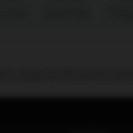
Recenzje 
e NV Casino
Recenzje Vox Kasyno
Kasy
ętności, zdobywając cenne doświadczenie w prężnie rozwijają
y pracy [tutaj](https://top.kasynos.online/kariera/) i aplikuj już 