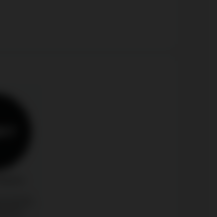
Kasyno
Licencjonowane
ng Commission |
edzialnie |
zisci.org