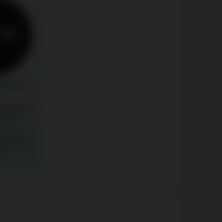
Casino
Licencjonowane
ng Commission |
edzialnie |
zisci.org
uperCat
no