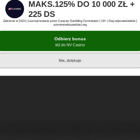
MAKS.125% DO 10 000 ZŁ +
225 DS
 Casino
Rabona Kasyno
HappySlot
Założone w 2024 | Licencjonowane przez Curacao Gambling Commission | 18+ | Graj odpowiedzialnie |
anonimowihazardzisci.org
25 | Licencjonowane
Założone w 2019 | Licencjonowane
Założone w 2023 | 
Gambling Commission |
przez Anjouan Gaming Authority | 18+ |
przez Curacao Gambli
 odpowiedzialnie |
Graj odpowiedzialnie |
18+ | Graj odpowi
ihazardzisci.org
anonimowihazardzisci.org
anonimowihazard
Odbierz bonus
Idź do NV Casino
Recenzje Rabona
Recenzje Ha
e Yep Casino
Kasyno
Kasy
Nie, dziękuje
 i zajmuje się redakcją treści publikowanych na Kasynos.online. 
 w zakresie projektowania i rozwoju gier. Ma ponad 20 lat 